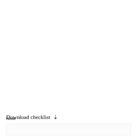
Download checklist ⇣
Nome
*