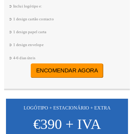
➲ Inclui logótipo e:
➲ 1 design cartão contacto
➲ 1 design papel carta
➲ 1 design envelope
➲ 4-6 dias úteis
ENCOMENDAR AGORA
LOGÓTIPO + ESTACIONÁRIO + EXTRA
€390 + IVA