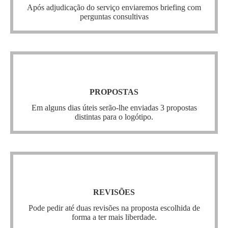
Após adjudicação do serviço enviaremos briefing com
árvores para ir ao encontro do melhor logótipo para si.
perguntas consultivas
Encomendar
Propostas
PROPOSTAS
é diferente uma da outra para podermos
proposta
Cada
Em alguns dias úteis serão-lhe enviadas 3 propostas
ter uma escolha mais variada entre elas.
distintas para o logótipo.
Encomendar
Revisões
REVISÕES
inclui por exemplo uma mudança de cor ou
revisão
Uma
Pode pedir até duas revisões na proposta escolhida de
ligeira alteração ao símbolo ou tipografia.
forma a ter mais liberdade.
Encomendar