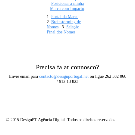
Posicionar a minha
Marca com Impacto
.
1.
Portal da Marca
|
2.
Brainstorming de
Nomes
| 3.
Seleção
Final dos Nomes
Precisa falar connosco?
Envie email para
contacto@designportugal.net
ou ligue 262 582 066
/ 912 13 823
© 2015 DesignPT Agência Digital. Todos os direitos reservados.