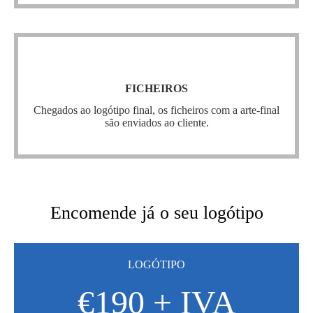
Ficheiros
FICHEIROS
vão vários formatos, incluindo o
ficheiros
Nestes
Chegados ao logótipo final, os ficheiros com a arte-final
vectorial, que lhe permite imprimir o logo em grande
formato sem perder qualidade.
são enviados ao cliente.
Encomendar
Encomende já o seu logótipo
LOGÓTIPO
€190 + IVA