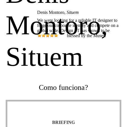
Denis Montoro,
Situem
We were looking for a reliable IT designer to
forge our corporate identity and compete on a
global scale. Design PT has shown to be
blessed by the Muses.
Como funciona?
Briefing
BRIEFING
permite-nos ter uma perceção da floresta pelas
briefing
O