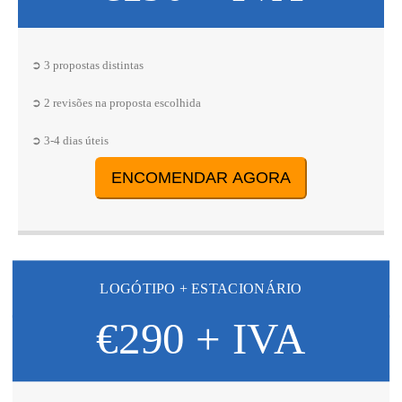
➲ 3 propostas distintas
➲ 2 revisões na proposta escolhida
➲ 3-4 dias úteis
ENCOMENDAR AGORA
LOGÓTIPO + ESTACIONÁRIO
€290 + IVA