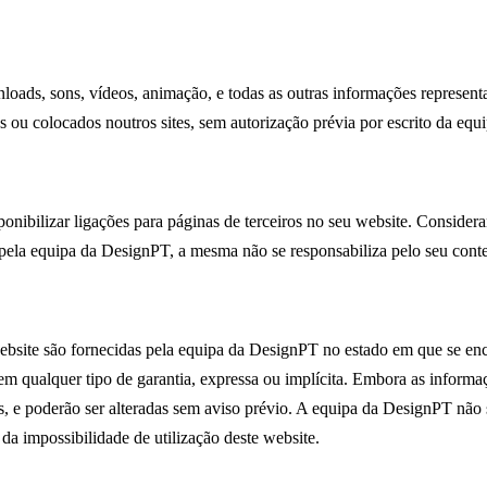
nloads, sons, vídeos, animação, e todas as outras informações represen
s ou colocados noutros sites, sem autorização prévia por escrito da eq
nibilizar ligações para páginas de terceiros no seu website. Consider
pela equipa da DesignPT, a mesma não se responsabiliza pelo seu cont
website são fornecidas pela equipa da DesignPT no estado em que se en
 sem qualquer tipo de garantia, expressa ou implícita. Embora as informa
s, e poderão ser alteradas sem aviso prévio. A equipa da DesignPT não 
 da impossibilidade de utilização deste website.