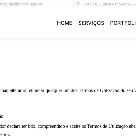
cto@designportugal.net
Rua Eng. Duarte Pacheco 49 2
HOME
SERVIÇOS
PORTFOL
ar, alterar ou eliminar qualquer um dos Termos de Utilização do seu w
ão
ador declara ter lido, compreendido e aceite os Termos de Utilização ab
erior.