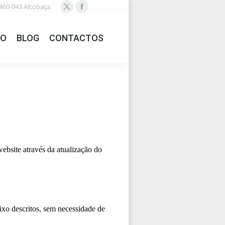
460-043 Alcobaça
X
Facebook
page
page
IO
BLOG
CONTACTOS
opens
opens
in
in
new
new
window
window
ebsite através da atualização do
aixo descritos, sem necessidade de