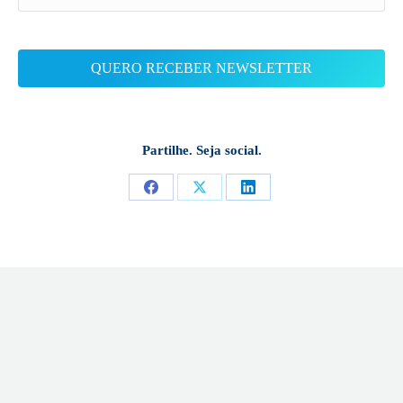
Partilhe. Seja social.
Share
Share
Share
on
on
on
Facebook
X
LinkedIn