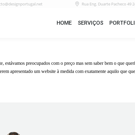
cto@designportugal.net
Rua Eng. Duarte Pacheco 49 2
HOME
SERVIÇOS
PORTFOL
e, estávamos preocupados com o preço mas sem saber bem o que querí
 terem apresentado um website à medida com exatamente aquilo que qu