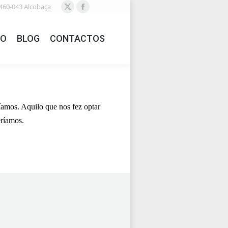
460-043 Alcobaça
X
Facebook
page
page
IO
BLOG
CONTACTOS
opens
opens
in
in
new
new
window
window
amos. Aquilo que nos fez optar
eríamos.