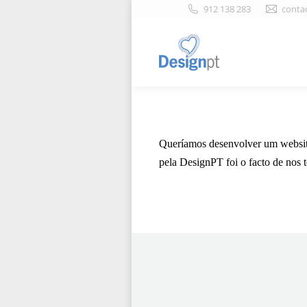
912 138 283
conta
Queríamos desenvolver um websit
pela DesignPT foi o facto de nos