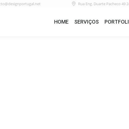
cto@designportugal.net
Rua Eng. Duarte Pacheco 49 2
HOME
SERVIÇOS
PORTFOL