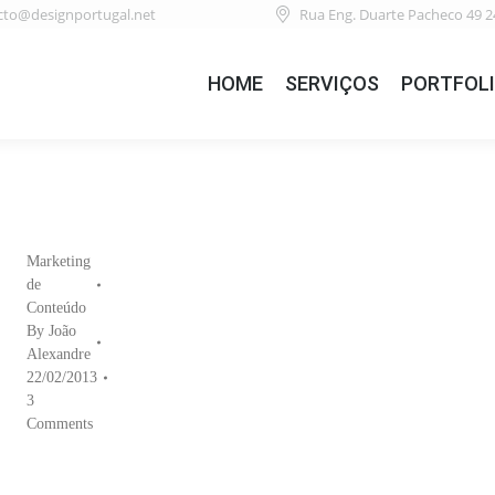
cto@designportugal.net
Rua Eng. Duarte Pacheco 49 2
HOME
SERVIÇOS
PORTFOL
Marketing
de
Conteúdo
By
João
Alexandre
22/02/2013
3
Comments