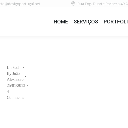
cto@designportugal.net
Rua Eng. Duarte Pacheco 49 2
HOME
SERVIÇOS
PORTFOL
Linkedin
By
João
Alexandre
25/01/2013
4
Comments