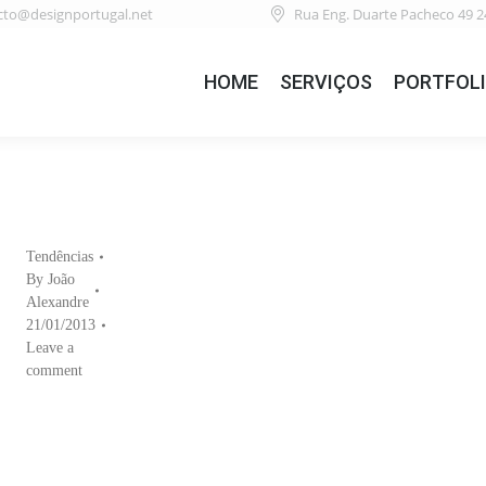
cto@designportugal.net
Rua Eng. Duarte Pacheco 49 2
HOME
SERVIÇOS
PORTFOL
Tendências
By
João
Alexandre
21/01/2013
Leave a
comment