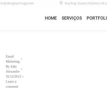
cto@designportugal.net
Rua Eng. Duarte Pacheco 49 2
HOME
SERVIÇOS
PORTFOL
Email
Marketing
By
João
Alexandre
31/12/2013
Leave a
comment