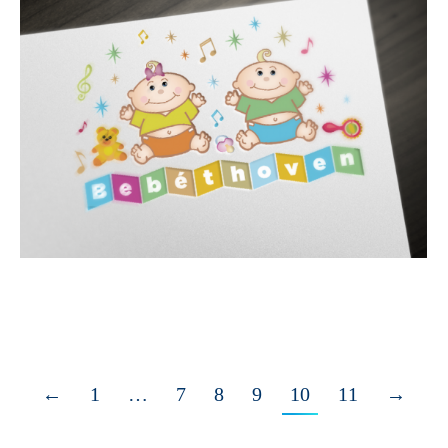
←
1
…
7
8
9
10
11
→