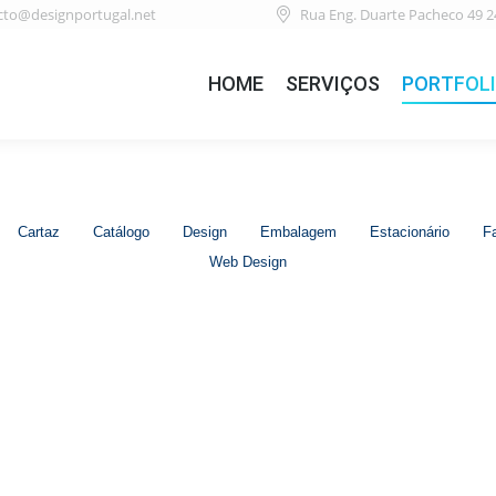
cto@designportugal.net
Rua Eng. Duarte Pacheco 49 2
HOME
SERVIÇOS
PORTFOL
Cartaz
Catálogo
Design
Embalagem
Estacionário
F
Web Design