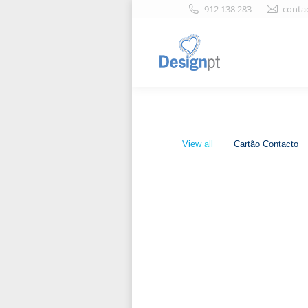
912 138 283
conta
View all
Cartão Contacto