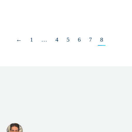
←
1
…
4
5
6
7
8