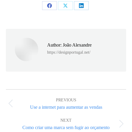
Share
Share
Share
on
on
on
Facebook
X
LinkedIn
Author:
João Alexandre
https://designportugal.net/
Post
navigation
PREVIOUS
Previous
Use a internet para aumentar as vendas
post:
NEXT
Next
Como criar uma marca sem fugir ao orçamento
post: