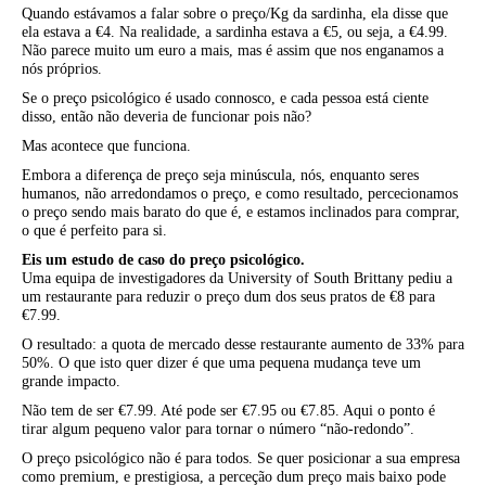
Quando estávamos a falar sobre o preço/Kg da sardinha, ela disse que
ela estava a €4. Na realidade, a sardinha estava a €5, ou seja, a €4.99.
Não parece muito um euro a mais, mas é assim que nos enganamos a
nós próprios.
Se o preço psicológico é usado connosco, e cada pessoa está ciente
disso, então não deveria de funcionar pois não?
Mas acontece que funciona.
Embora a diferença de preço seja minúscula, nós, enquanto seres
humanos, não arredondamos o preço, e como resultado, percecionamos
o preço sendo mais barato do que é, e estamos inclinados para comprar,
o que é perfeito para si.
Eis um estudo de caso do preço psicológico.
Uma equipa de investigadores da University of South Brittany pediu a
um restaurante para reduzir o preço dum dos seus pratos de €8 para
€7.99.
O resultado: a quota de mercado desse restaurante aumento de 33% para
50%. O que isto quer dizer é que uma pequena mudança teve um
grande impacto.
Não tem de ser €7.99. Até pode ser €7.95 ou €7.85. Aqui o ponto é
tirar algum pequeno valor para tornar o número “não-redondo”.
O preço psicológico não é para todos. Se quer posicionar a sua empresa
como premium, e prestigiosa, a perceção dum preço mais baixo pode