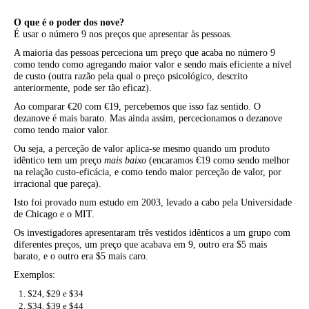
O que é o poder dos nove?
É usar o número 9 nos preços que apresentar às pessoas.
A maioria das pessoas perceciona um preço que acaba no número 9
como tendo como agregando maior valor e sendo mais eficiente a nível
de custo (outra razão pela qual o preço psicológico, descrito
anteriormente, pode ser tão eficaz).
Ao comparar €20 com €19, percebemos que isso faz sentido. O
dezanove é mais barato. Mas ainda assim, percecionamos o dezanove
como tendo maior valor.
Ou seja, a perceção de valor aplica-se mesmo quando um produto
idêntico tem um preço
mais baixo
(encaramos €19 como sendo melhor
na relação custo-eficácia, e como tendo maior perceção de valor, por
irracional que pareça).
Isto foi provado num estudo em 2003, levado a cabo pela Universidade
de Chicago e o MIT.
Os investigadores apresentaram três vestidos idênticos a um grupo com
diferentes preços, um preço que acabava em 9, outro era $5 mais
barato, e o outro era $5 mais caro.
Exemplos:
$24, $29 e $34
$34, $39 e $44