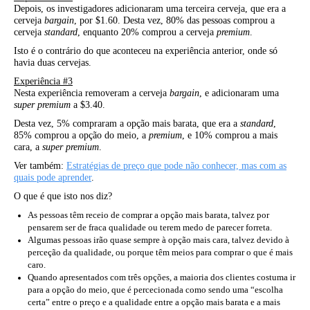
Depois, os investigadores adicionaram uma terceira cerveja, que era a
cerveja
bargain
, por $1.60. Desta vez, 80% das pessoas comprou a
cerveja
standard
, enquanto 20% comprou a cerveja
premium
.
Isto é o contrário do que aconteceu na experiência anterior, onde só
havia duas cervejas.
Experiência #3
Nesta experiência removeram a cerveja
bargain
, e adicionaram uma
super premium
a $3.40.
Desta vez, 5% compraram a opção mais barata, que era a
standard
,
85% comprou a opção do meio, a
premium
, e 10% comprou a mais
cara, a
super premium
.
Ver também:
Estratégias de preço que pode não conhecer, mas com as
quais pode aprender
.
O que é que isto nos diz?
As pessoas têm receio de comprar a opção mais barata, talvez por
pensarem ser de fraca qualidade ou terem medo de parecer forreta.
Algumas pessoas irão quase sempre à opção mais cara, talvez devido à
perceção da qualidade, ou porque têm meios para comprar o que é mais
caro.
Quando apresentados com três opções, a maioria dos clientes costuma ir
para a opção do meio, que é percecionada como sendo uma “escolha
certa” entre o preço e a qualidade entre a opção mais barata e a mais