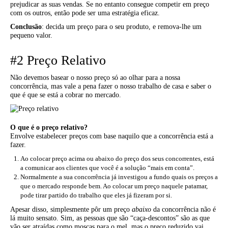
prejudicar as suas vendas. Se no entanto consegue competir em preço
com os outros, então pode ser uma estratégia eficaz.
Conclusão
: decida um preço para o seu produto, e remova-lhe um
pequeno valor.
#2 Preço Relativo
Não devemos basear o nosso preço só ao olhar para a nossa
concorrência, mas vale a pena fazer o nosso trabalho de casa e saber o
que é que se está a cobrar no mercado.
O que é o preço relativo?
Envolve estabelecer preços com base naquilo que a concorrência está a
fazer.
Ao colocar preço acima ou abaixo do preço dos seus concorrentes, está
a comunicar aos clientes que você é a solução “mais em conta”.
Normalmente a sua concorrência já investigou a fundo quais os preços a
que o mercado responde bem. Ao colocar um preço naquele patamar,
pode tirar partido do trabalho que eles já fizeram por si.
Apesar disso, simplesmente pôr um preço
abaixo
da concorrência não é
lá muito sensato. Sim, as pessoas que são “caça-descontos” são as que
vão ser atraídas como moscas para o mel, mas o preço reduzido vai