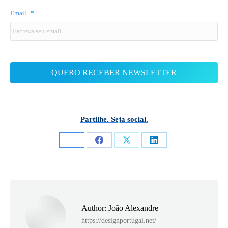
Email
*
Partilhe. Seja social.
Share
Share
Share
on
on
on
Facebook
X
LinkedIn
Author:
João Alexandre
https://designportugal.net/