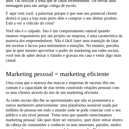
anos. Ou felicitar a irmã que se casou recentemente. Ou enviar uma
mensagem para um antigo colega de escola.
E aqui vem você, a palavrear porque é que esse seu potencial cliente
deverá ir para a loja mais perto dele e comprar o seu último produto.
Está a ver o rídiculo da coisa?
Você não é o culpado. Isto é um comportamento natural quando
estamos responsáveis por um projeto ou empresa, é uma caraterística da
maioria dos empreendedores. Não é fácil fazer uma transição de falar
em receitas e lucros para sentimentos e emoções. No entanto, perceba
que se quer mesmo aproveitar o poder do marketing nas redes sociais,
você tem de saber deixar o fatinho e gravata em casa e vestir algo mais
casual.
Marketing pessoal = marketing eficiente
Uma coisa que a maioria das marcas e empresas de sucesso têm em
comum é a capacidade de elas terem construído relações pessoais com
os seus clientes através do uso de um marketing eficiente.
As redes sociais dão-lhe as oportunidades que não se presenteava a
outros
marketeers
anteriormente: uma plataforma acessível usada por
milhões de pessoas em todo o mundo onde se pode conectar com o seu
público a um nível pessoal. Tome nota que quando mencionamos
marketing pessoal, não quer dizer ser intrusivo, quer dizer entrar dentro
da cabeça do consumidor e conhecer os seus interesses, paixões, medos