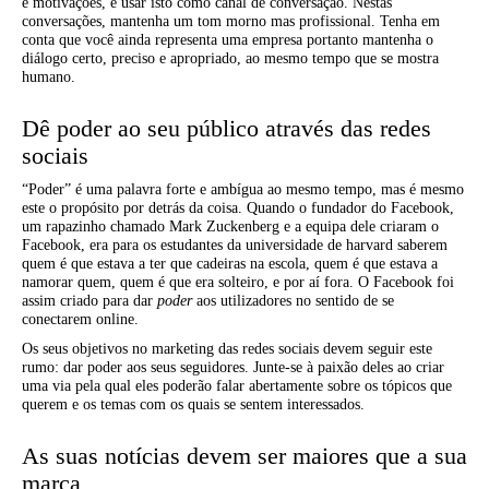
e motivações, e usar isto como canal de conversação. Nestas
conversações, mantenha um tom morno mas profissional. Tenha em
conta que você ainda representa uma empresa portanto mantenha o
diálogo certo, preciso e apropriado, ao mesmo tempo que se mostra
humano.
Dê poder ao seu público através das redes
sociais
“Poder” é uma palavra forte e ambígua ao mesmo tempo, mas é mesmo
este o propósito por detrás da coisa. Quando o fundador do Facebook,
um rapazinho chamado Mark Zuckenberg e a equipa dele criaram o
Facebook, era para os estudantes da universidade de harvard saberem
quem é que estava a ter que cadeiras na escola, quem é que estava a
namorar quem, quem é que era solteiro, e por aí fora. O Facebook foi
assim criado para dar
poder
aos utilizadores no sentido de se
conectarem online.
Os seus objetivos no marketing das redes sociais devem seguir este
rumo: dar poder aos seus seguidores. Junte-se à paixão deles ao criar
uma via pela qual eles poderão falar abertamente sobre os tópicos que
querem e os temas com os quais se sentem interessados.
As suas notícias devem ser maiores que a sua
marca