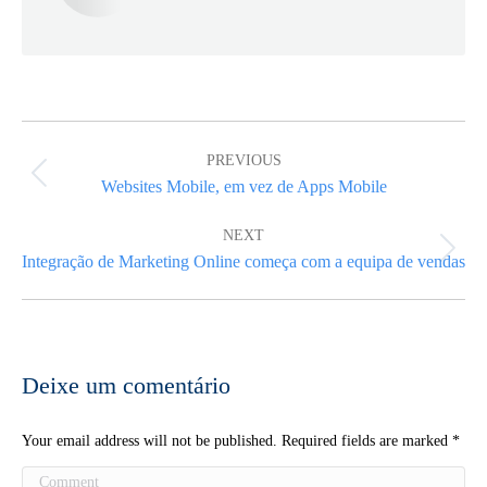
Post
navigation
PREVIOUS
Previous
Websites Mobile, em vez de Apps Mobile
post:
NEXT
Next
Integração de Marketing Online começa com a equipa de vendas
post:
Deixe um comentário
Your email address will not be published. Required fields are marked
*
Comment