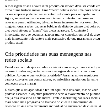
A mensagem criada à volta dum produto ou serviço deve ser criada em
torno duma história maior. Uma “mera” notícia sobre uma nova oferta
da sua empresa pode não ser incentivo suficiente para ser apelativo.
Agora, se você enquadrar essa notícia num contexto que possa ser
relevante para o utilizador, talvez se torne interessante. Por exemplo,
ninguém queria saber daquelas bebidas de dieta do género diet coke ou
diet pepsi até que a “mania” das dietas apareceu. O contexto é
importante, porque podemos adaptar muitos conceitos em prol de algo
mais interessante, relevante e mais persuasivo do que meramente o seu
produto atual.
Crie prioridades nas suas mensagens nas
redes sociais
Devido ao facto de que as redes sociais são um espaço livre e aberto, é
necessário saber segmentar as suas mensagens de acordo com o seu
público. Ao que é que você dá prioridade? Arranjar novos seguidores
para os converter em compradores, ou prioritiza aqueles que já tem e
conhecem a sua marca?
É claro que a situação ideal é ter um equilíbrio dos dois, mas se você
pudesse escolher, o objetivo prioritário seria o nvolvimento do público
que já está investido na sua marca. Trate o marketing nas redes sociais
mais como uma programa de lealdade do cliente e mecanismo de
retenção do que uma ferramenta individual de angariação de clientes. A