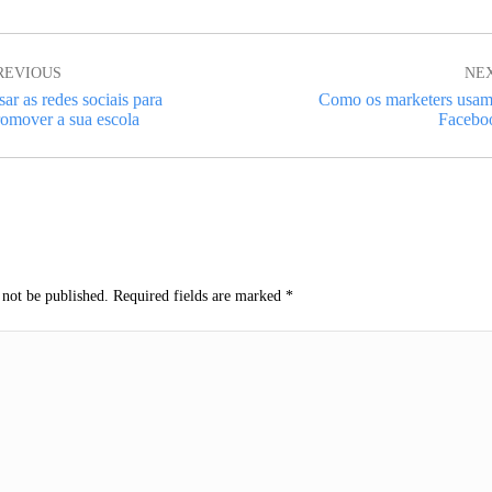
ion
REVIOUS
NE
ar as redes sociais para
Como os marketers usam
evious
Next
romover a sua escola
Facebo
st:
post:
 not be published. Required fields are marked
*