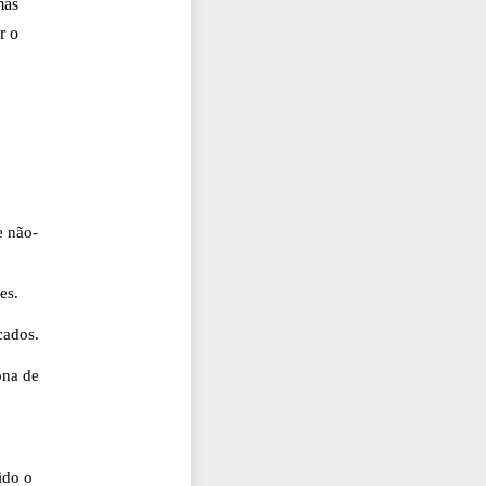
mas
r o
e não-
es.
cados.
ona de
ido o