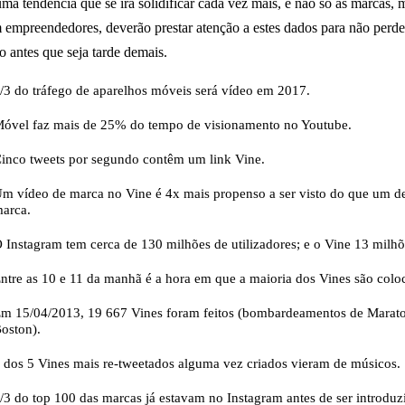
uma tendência que se irá solidificar cada vez mais, e não só as marcas, 
empreendedores, deverão prestar atenção a estes dados para não perde
 antes que seja tarde demais.
/3 do tráfego de aparelhos móveis será vídeo em 2017.
óvel faz mais de 25% do tempo de visionamento no Youtube.
inco tweets por segundo contêm um link Vine.
m vídeo de marca no Vine é 4x mais propenso a ser visto do que um d
arca.
 Instagram tem cerca de 130 milhões de utilizadores; e o Vine 13 milhõ
ntre as 10 e 11 da manhã é a hora em que a maioria dos Vines são colo
m 15/04/2013, 19 667 Vines foram feitos (bombardeamentos de Marat
oston).
 dos 5 Vines mais re-tweetados alguma vez criados vieram de músicos.
/3 do top 100 das marcas já estavam no Instagram antes de ser introduz