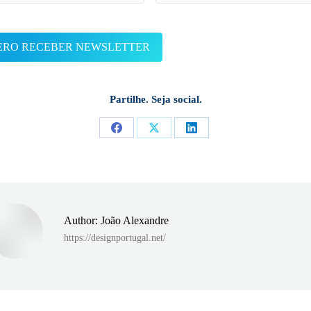
Partilhe. Seja social.
Share
Share
Share
on
on
on
Facebook
X
LinkedIn
Author:
João Alexandre
https://designportugal.net/