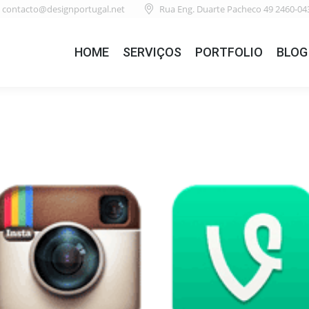
contacto@designportugal.net
Rua Eng. Duarte Pacheco 49 2460-04
HOME
SERVIÇOS
PORTFOLIO
BLOG