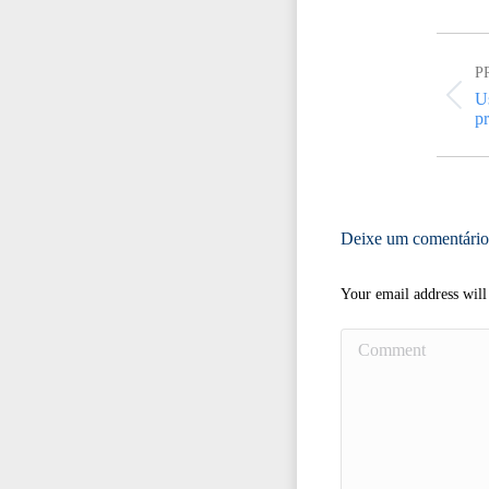
Post
navigat
P
Us
Pr
p
po
Deixe um comentário
Your email address will
Comment