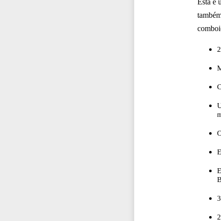
Esta é 
também 
comboio
2
M
C
U
m
O
E
E
B
3
2