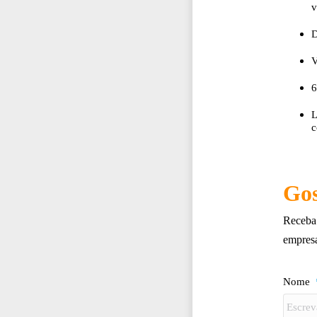
v
D
V
6
L
c
Gos
Receba 
empres
Nome