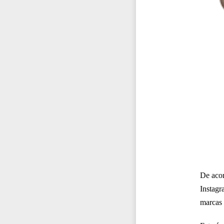
De aco
Instagr
marcas 