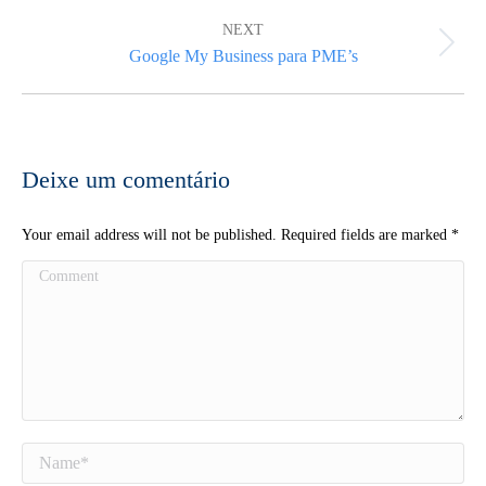
NEXT
Next
Google My Business para PME’s
post:
Deixe um comentário
Your email address will not be published. Required fields are marked
*
Comment
Name *