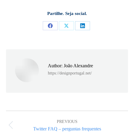
Partilhe. Seja social.
Share
Share
Share
on
on
on
Facebook
X
LinkedIn
Author:
João Alexandre
https://designportugal.net/
Post
navigation
PREVIOUS
Previous
Twitter FAQ – perguntas frequentes
post: