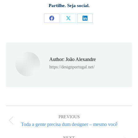
Partilhe. Seja social.
Share
Share
Share
on
on
on
Facebook
X
LinkedIn
Author:
João Alexandre
https://designportugal.net/
Post
navigation
PREVIOUS
Previous
Toda a gente precisa dum designer – mesmo você
post: