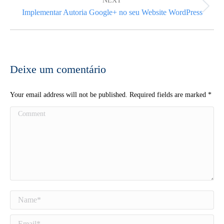
NEXT
Next
Implementar Autoria Google+ no seu Website WordPress
post:
Deixe um comentário
Your email address will not be published. Required fields are marked
*
Comment
Name *
Email *