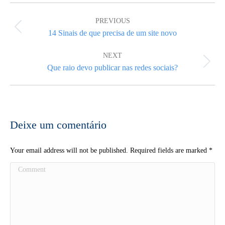
Post
navigation
PREVIOUS
Previous
14 Sinais de que precisa de um site novo
post:
NEXT
Next
Que raio devo publicar nas redes sociais?
post:
Deixe um comentário
Your email address will not be published. Required fields are marked
*
Comment