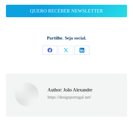
Partilhe. Seja social.
Share
Share
Share
on
on
on
Facebook
X
LinkedIn
Author:
João Alexandre
https://designportugal.net/