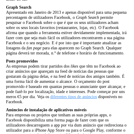
Graph Search
Apresentado em Janeiro de 2013 e apenas disponível para uma pequena
percentagem de utilizadores Facebook, o
Graph Search
permite
pesquisar o Facebook sobre o que é que os seus utilizadores acham
sobre os seus locais favoritos (restaurantes, lojas, etc). O Facebook
afirma que quando a ferramenta estiver devidamente implementada, irá
fazer com que seja mais fácil os utilizadores encontrarem a sua página
Facebook e o seu negócio. E é por isto que é importante atualizar as
listagens da
fan page
para elas aparecem no Graph Search. Qualquer
página deverá ter morada, n.º de telefone e horário de funcionamento.
Posts promovidos
As empresas podem tirar partidos dos
likes
que têm no Facebook ao
criar anúncios que apareçam na feed de notícias das pessoas que
gostaram da página delas, e na feed de notícias dos amigos também. É
uma forma fácil de aumentar o alcance. O orçamento do post
promovido é baseado em quantas pessoas o anunciante quer alcançar, e
pode fazê-lo por localização, idade e interesses. Pode começar por uns
meros €5 por dia. Veja os
diferentes tipos de anúncios
disponíveis no
Facebook.
Anúncios de instalação de aplicativos móveis
Para empresas ou projetos que tenham as suas próprias apps, o
Facebook disponibiliza uma forma paga de fazer com que os
utilizadores descarreguem a app por via dum anúncio que redireciona o
utilizador para a iPhone App Store ou para o Google Play, conforme o