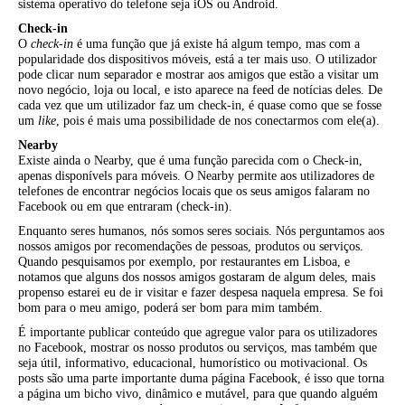
sistema operativo do telefone seja iOS ou Android.
Check-in
O
check-in
é uma função que já existe há algum tempo, mas com a
popularidade dos dispositivos móveis, está a ter mais uso. O utilizador
pode clicar num separador e mostrar aos amigos que estão a visitar um
novo negócio, loja ou local, e isto aparece na feed de notícias deles. De
cada vez que um utilizador faz um check-in, é quase como que se fosse
um
like
, pois é mais uma possibilidade de nos conectarmos com ele(a).
Nearby
Existe ainda o Nearby, que é uma função parecida com o Check-in,
apenas disponívels para móveis. O Nearby permite aos utilizadores de
telefones de encontrar negócios locais que os seus amigos falaram no
Facebook ou em que entraram (check-in).
Enquanto seres humanos, nós somos seres sociais. Nós perguntamos aos
nossos amigos por recomendações de pessoas, produtos ou serviços.
Quando pesquisamos por exemplo, por restaurantes em Lisboa, e
notamos que alguns dos nossos amigos gostaram de algum deles, mais
propenso estarei eu de ir visitar e fazer despesa naquela empresa. Se foi
bom para o meu amigo, poderá ser bom para mim também.
É importante publicar conteúdo que agregue valor para os utilizadores
no Facebook, mostrar os nosso produtos ou serviços, mas também que
seja útil, informativo, educacional, humorístico ou motivacional. Os
posts são uma parte importante duma página Facebook, é isso que torna
a página um bicho vivo, dinâmico e mutável, para que quando alguém