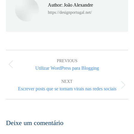
Author:
João Alexandre
https://designportugal.net/
Post
navigation
PREVIOUS
Previous
Utilizar WordPress para Blogging
post:
NEXT
Next
Escrever posts que se tornam virais nas redes sociais
post:
Deixe um comentário