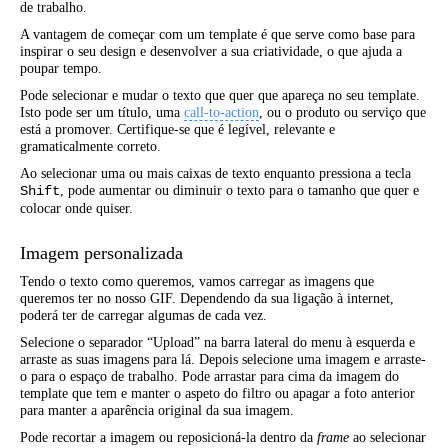
de trabalho.
A vantagem de começar com um template é que serve como base para
inspirar o seu design e desenvolver a sua criatividade, o que ajuda a
poupar tempo.
Pode selecionar e mudar o texto que quer que apareça no seu template.
Isto pode ser um título, uma
call-to-action
, ou o produto ou serviço que
está a promover. Certifique-se que é legível, relevante e
gramaticalmente correto.
Ao selecionar uma ou mais caixas de texto enquanto pressiona a tecla
, pode aumentar ou diminuir o texto para o tamanho que quer e
Shift
colocar onde quiser.
Imagem personalizada
Tendo o texto como queremos, vamos carregar as imagens que
queremos ter no nosso GIF. Dependendo da sua ligação à internet,
poderá ter de carregar algumas de cada vez.
Selecione o separador “Upload” na barra lateral do menu à esquerda e
arraste as suas imagens para lá. Depois selecione uma imagem e arraste-
o para o espaço de trabalho. Pode arrastar para cima da imagem do
template que tem e manter o aspeto do filtro ou apagar a foto anterior
para manter a aparência original da sua imagem.
Pode recortar a imagem ou reposicioná-la dentro da
frame
ao selecionar