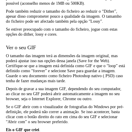
possível (aconselho menos de 1MB ou 500KB).
Pode também reduzir o tamanho do ficheiro ao reduzir o “Dither”,
apesar disso comprometer pouco a qualidade da imagem. O tamamho
do ficheiro pode ser afectado também pela opção “Lossy”.
Se estiver preocupado com o tamanho do ficheiro, jogue com estas
opções do dither, lossy e cores.
Ver o seu GIF
O tamanho das imagem terá as dimensões da imagem original, mas
poderá ajustar isso nas opções dessa janela (Save for the Web).
Certifique-se que a imagem está definida como GIF e que o “loop” está
definido como “forever” e selecione Save para guardar a imagem.
Guarde o seu documento como ficheiro Photoshop nativo (.PSD) caso
tenha de fazer mudanças mais tarde.
Depois de gravar a sua imagem GIF, dependendo do seu computador,
ao clicar no seu GIF poderá abrir automaticamente a imagem no seu
browser, seja o Internet Explorer, Chrome ou outro.
Se o GIF abrir com o visualizador de fotografias do Windows por pré-
definição, ele poderá não correr a animação. Se isso acontecer, basta
clicar com o botão direito do rato em cima do seu GIF e selecionar
“Abrir com” o seu browser preferido.
Eis o GIF que criei
.