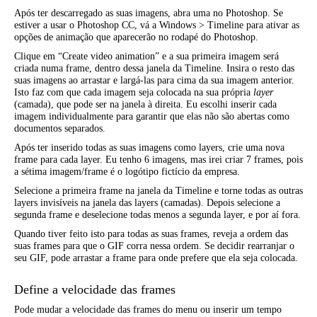
Após ter descarregado as suas imagens, abra uma no Photoshop. Se
estiver a usar o Photoshop CC, vá a Windows > Timeline para ativar as
opções de animação que aparecerão no rodapé do Photoshop.
Clique em “Create video animation” e a sua primeira imagem será
criada numa frame, dentro dessa janela da Timeline. Insira o resto das
suas imagens ao arrastar e largá-las para cima da sua imagem anterior.
Isto faz com que cada imagem seja colocada na sua própria
layer
(camada), que pode ser na janela à direita. Eu escolhi inserir cada
imagem individualmente para garantir que elas não são abertas como
documentos separados.
Após ter inserido todas as suas imagens como layers, crie uma nova
frame para cada layer. Eu tenho 6 imagens, mas irei criar 7 frames, pois
a sétima imagem/frame é o logótipo fictício da empresa.
Selecione a primeira frame na janela da Timeline e torne todas as outras
layers invisíveis na janela das layers (camadas). Depois selecione a
segunda frame e deselecione todas menos a segunda layer, e por aí fora.
Quando tiver feito isto para todas as suas frames, reveja a ordem das
suas frames para que o GIF corra nessa ordem. Se decidir rearranjar o
seu GIF, pode arrastar a frame para onde prefere que ela seja colocada.
Define a velocidade das frames
Pode mudar a velocidade das frames do menu ou inserir um tempo