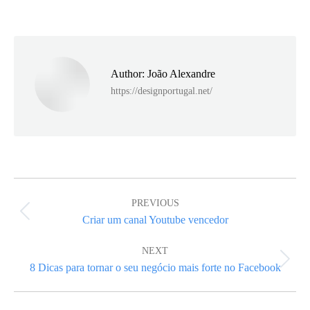
on
on
on
Facebook
X
LinkedIn
Author:
João Alexandre
https://designportugal.net/
Post
navigation
PREVIOUS
Previous
Criar um canal Youtube vencedor
post:
NEXT
Next
8 Dicas para tornar o seu negócio mais forte no Facebook
post: