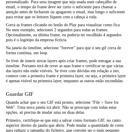
personalizado. Para uma imagem que seja usada num cabeçalho de
email, o tempo da frame deve ser curto o suficiente para chamar a
atenção antes de fecharem ou apagarem o email, mas longo o suficiente
para evitar que os leitores fiquem com a cabeça à roda.
Corra as frames clicando no botão do Play para visualizar como fica.
No meu exemplo, selecionei 2 segundos para todas as frames.
Opcionalmente, na última frame, eu poderia ter escolhido 4 segundos
pois é o logótipo da empresa fictícia.
Na janela da timeline, selecione “forever” para que o seu gif corra de
forma contínua, em loop.
Se tiver de inserir novas layers após criar frames, pode estragar a sua
timeline. Portanto terá de rever as suas frame e certificar-se que várias
das layers não estão visíveis. Se tiver com dúvidas em relação a isto,
comece com a primeira frame e primeira layer, ou seja, a primeira layer
é apenas visível na primeira layer, enquanto as outras estão escondidas.
Guardar GIF
Quando achar que o seu GIF está pronto, selecione “File > Save for
Web”. Uma nova janela irá abrir. Não se preocupe com todas estas
opções, só precisa de mudar uma ou duas delas.
Primeiro, certifique-se que está a salvar como formato GIF, no canto
superior direito da janela que abriu. Pode mudar a quantidade de cores
para reduzir o tamanho do ficheiro, que convém ser o mais pequeno