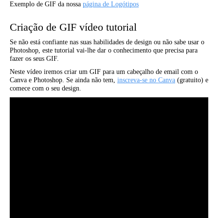
Exemplo de GIF da nossa
página de Logótipos
Criação de GIF vídeo tutorial
Se não está confiante nas suas habilidades de design ou não sabe usar o
Photoshop, este tutorial vai-lhe dar o conhecimento que precisa para
fazer os seus GIF.
Neste vídeo iremos criar um GIF para um cabeçalho de email com o
Canva e Photoshop. Se ainda não tem,
inscreva-se no Canva
(gratuito) e
comece com o seu design.