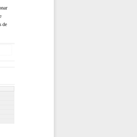
onar
e
s de