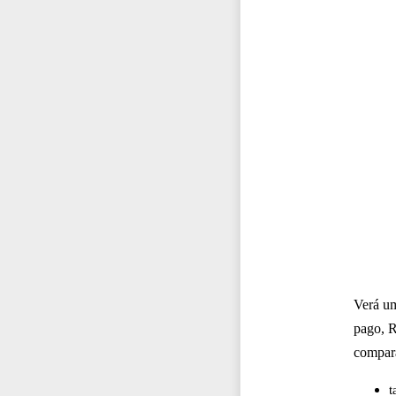
Verá um
pago, R
compara
t