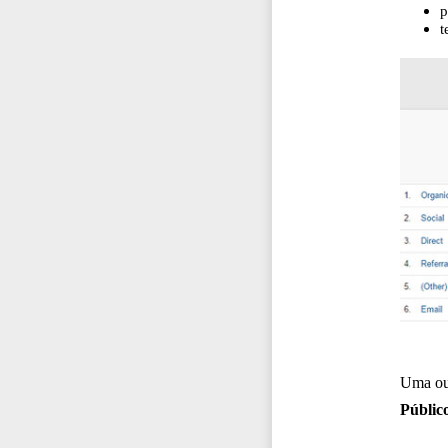
p
t
Uma out
Públic