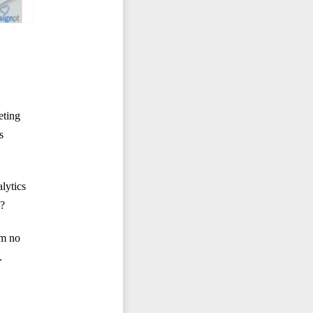
eting
s
lytics
a?
êm no
.