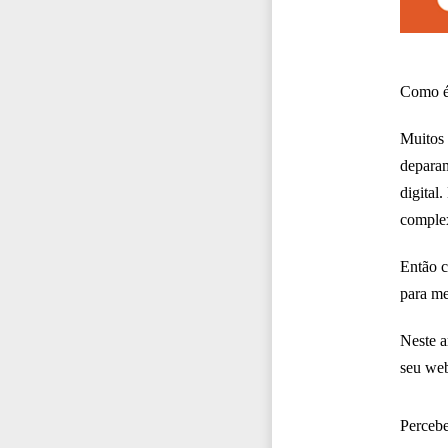
Como é 
Muitos 
deparam
digital
complex
Então c
para me
Neste a
seu web
Percebe