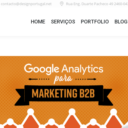
contacto@designportugal.net
Rua Eng. Duarte Pacheco 49 2460-04
HOME
SERVIÇOS
PORTFOLIO
BLOG