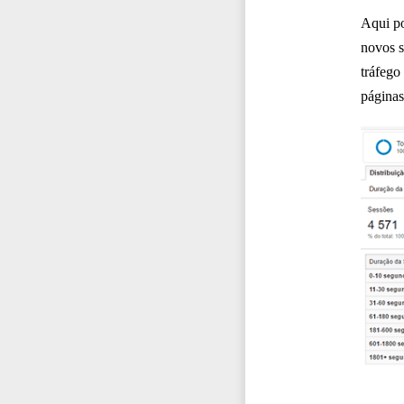
Aqui po
novos s
tráfego
páginas