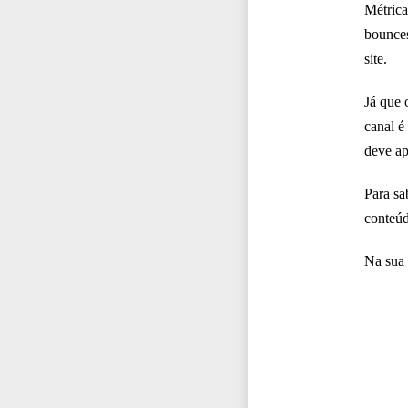
Métrica
bounces
site.
Já que 
canal é
deve ap
Para sa
conteúd
Na sua 