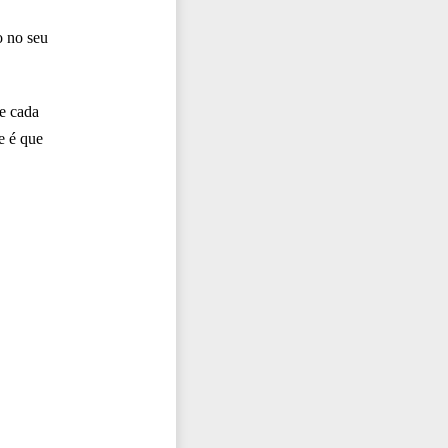
o no seu
e cada
e é que