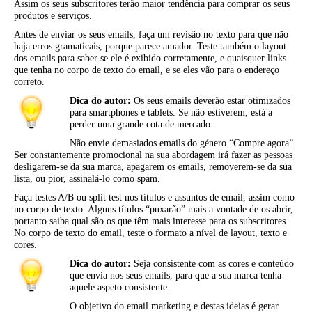
Assim os seus subscritores terão maior tendência para comprar os seus
produtos e serviços.
Antes de enviar os seus emails, faça um revisão no texto para que não
haja erros gramaticais, porque parece amador. Teste também o layout
dos emails para saber se ele é exibido corretamente, e quaisquer links
que tenha no corpo de texto do email, e se eles vão para o endereço
correto.
Dica do autor:
Os seus emails deverão estar otimizados
para smartphones e tablets. Se não estiverem, está a
perder uma grande cota de mercado.
Não envie demasiados emails do género “Compre agora”.
Ser constantemente promocional na sua abordagem irá fazer as pessoas
desligarem-se da sua marca, apagarem os emails, removerem-se da sua
lista, ou pior, assinalá-lo como spam.
Faça testes A/B ou split test nos títulos e assuntos de email, assim como
no corpo de texto. Alguns títulos “puxarão” mais a vontade de os abrir,
portanto saiba qual são os que têm mais interesse para os subscritores.
No corpo de texto do email, teste o formato a nível de layout, texto e
cores.
Dica do autor:
Seja consistente com as cores e conteúdo
que envia nos seus emails, para que a sua marca tenha
aquele aspeto consistente.
O objetivo do email marketing e destas ideias é gerar