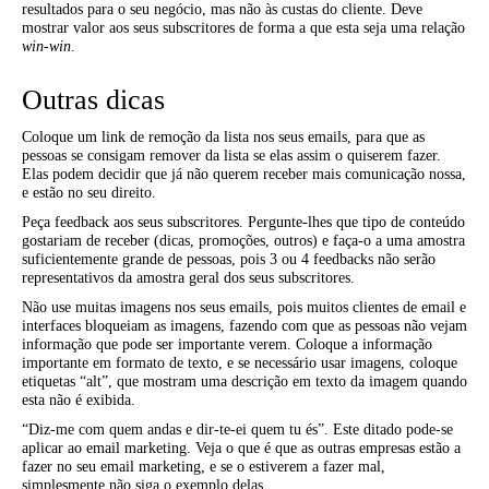
resultados para o seu negócio, mas não às custas do cliente. Deve
mostrar valor aos seus subscritores de forma a que esta seja uma relação
win-win
.
Outras dicas
Coloque um link de remoção da lista nos seus emails, para que as
pessoas se consigam remover da lista se elas assim o quiserem fazer.
Elas podem decidir que já não querem receber mais comunicação nossa,
e estão no seu direito.
Peça feedback aos seus subscritores. Pergunte-lhes que tipo de conteúdo
gostariam de receber (dicas, promoções, outros) e faça-o a uma amostra
suficientemente grande de pessoas, pois 3 ou 4 feedbacks não serão
representativos da amostra geral dos seus subscritores.
Não use muitas imagens nos seus emails, pois muitos clientes de email e
interfaces bloqueiam as imagens, fazendo com que as pessoas não vejam
informação que pode ser importante verem. Coloque a informação
importante em formato de texto, e se necessário usar imagens, coloque
etiquetas “alt”, que mostram uma descrição em texto da imagem quando
esta não é exibida.
“Diz-me com quem andas e dir-te-ei quem tu és”. Este ditado pode-se
aplicar ao email marketing. Veja o que é que as outras empresas estão a
fazer no seu email marketing, e se o estiverem a fazer mal,
simplesmente não siga o exemplo delas.