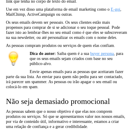
link que tenha no corpo de texto do email.
Use em vez disso uma plataforma de email marketing como o
E-goi
,
MailChimp, ActiveCampaign ou outras.
Os seus emails devem ser pessoais. Os seus clientes estão mais
propensos para comprar de si se adicionar o seu toque pessoal. Pode
fazer isto ao lembrar-lhes no seu email como é que eles se subscreveram
na sua newsletter, ou até personalizar os emails com o nome deles.
As pessoas compram produtos ou serviços de quem elas confiam.
Dica do autor:
Saiba quem é a sua
buyer persona
, para
que os seus emails sejam criados com base no seu
público-alvo.
Envie apenas emails para as pessoas que aceitaram fazer
parte da sua lista. Ao enviar para quem não pediu para ser contactado,
irá parecer um spammer. As pessoas ou irão apagar o seu email ou
colocá-lo em spam.
Não seja demasiado promocional
As pessoas sabem que o nosso objetivo é que elas nos comprem
produtos ou serviços. Só que se apresentarmos valor nos nossos emails,
por via de conteúdo útil, informativo e interessante, estamos a criar
uma relação de confiança e a gerar credibilidade.