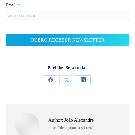
Email
*
Partilhe. Seja social.
Share
Share
Share
on
on
on
Facebook
X
LinkedIn
Author:
João Alexandre
https://designportugal.net/