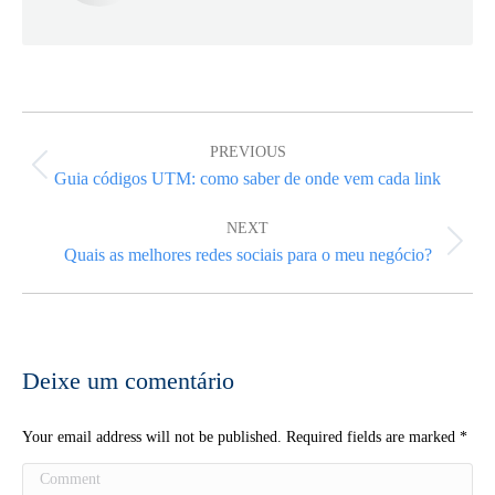
Post
navigation
PREVIOUS
Previous
Guia códigos UTM: como saber de onde vem cada link
post:
NEXT
Next
Quais as melhores redes sociais para o meu negócio?
post:
Deixe um comentário
Your email address will not be published. Required fields are marked
*
Comment