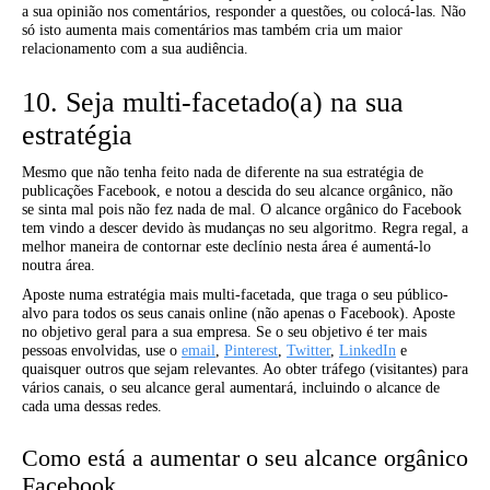
a sua opinião nos comentários, responder a questões, ou colocá-las. Não
só isto aumenta mais comentários mas também cria um maior
relacionamento com a sua audiência.
10. Seja multi-facetado(a) na sua
estratégia
Mesmo que não tenha feito nada de diferente na sua estratégia de
publicações Facebook, e notou a descida do seu alcance orgânico, não
se sinta mal pois não fez nada de mal. O alcance orgânico do Facebook
tem vindo a descer devido às mudanças no seu algoritmo. Regra regal, a
melhor maneira de contornar este declínio nesta área é aumentá-lo
noutra área.
Aposte numa estratégia mais multi-facetada, que traga o seu público-
alvo para todos os seus canais online (não apenas o Facebook). Aposte
no objetivo geral para a sua empresa. Se o seu objetivo é ter mais
pessoas envolvidas, use o
email
,
Pinterest
,
Twitter
,
LinkedIn
e
quaisquer outros que sejam relevantes. Ao obter tráfego (visitantes) para
vários canais, o seu alcance geral aumentará, incluindo o alcance de
cada uma dessas redes.
Como está a aumentar o seu alcance orgânico
Facebook