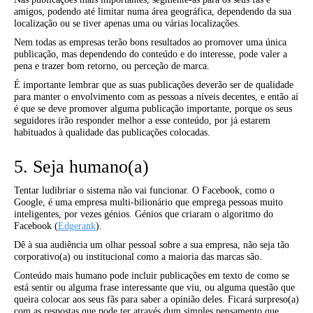
amigos, podendo até limitar numa área geográfica, dependendo da sua
localização ou se tiver apenas uma ou várias localizações.
Nem todas as empresas terão bons resultados ao promover uma única
publicação, mas dependendo do conteúdo e do interesse, pode valer a
pena e trazer bom retorno, ou perceção de marca.
É importante lembrar que as suas publicações deverão ser de qualidade
para manter o envolvimento com as pessoas a níveis decentes, e então aí
é que se deve promover alguma publicação importante, porque os seus
seguidores irão responder melhor a esse conteúdo, por já estarem
habituados à qualidade das publicações colocadas.
5. Seja humano(a)
Tentar ludibriar o sistema não vai funcionar. O Facebook, como o
Google, é uma empresa multi-bilionário que emprega pessoas muito
inteligentes, por vezes génios. Génios que criaram o algoritmo do
Facebook (
Edgerank
).
Dê à sua audiência um olhar pessoal sobre a sua empresa, não seja tão
corporativo(a) ou institucional como a maioria das marcas são.
Conteúdo mais humano pode incluir publicações em texto de como se
está sentir ou alguma frase interessante que viu, ou alguma questão que
queira colocar aos seus fãs para saber a opinião deles. Ficará surpreso(a)
com as respostas que pode ter através dum simples pensamento que