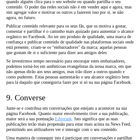
quando alguém clica para o seu website ou quando partilha o seu
conteúdo. O poder das redes sociais não é em vender aqui e agora, mas
sim agregar valor e motivar os outros a fazerem isso por si, se não
agora, no futuro.
Publicar conteúdo relevante para os seus fãs, que os motiva a gostar,
comentar e partilhar é o caminho mais ajuizado para aumentar o alcance
orgânico no Facebook. Ao ter um produto de qualidade, uma marca de
confiança e publicar conteúdo de qualidade nas plataformas sociais onde
está presente, criam-se os “embaixadores” da marca; aquelas pessoas
que gostam de si o suficiente para dizer aos amigos deles.
Se investirmos tempo necessário para encorajar estes embaixadores,
podemos torná-los em autênticoas evangelistas da nossa marca, em que
não apenas dirão aos seus amigos, mas irão dizer a outros quando e
como puderem. Estas pessoas aumentarão o seu alcance orgânico bem
para lá daquilo que conseguiria fazer por si só na sua página Facebook.
9. Converse
Junte-se e contribua em conversações que estejam a acontecer na sua
página Facebook. Quanto maior envolvimento tiver a sua publicação,
maior será a sua pontuação
Edgerank
. Isto significa que as suas
publicações terão mais propensão para estar mais acima na News Feed,
permitindo aos utilizadores ver e interagir com o seu conteúdo.
Uma maneira de conseguir isto é participar em conversações e partilhar