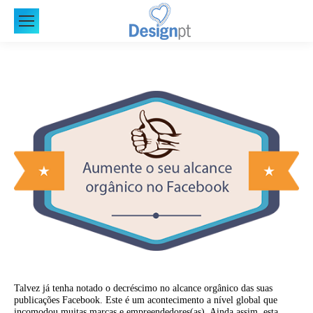
Talvez já tenha notado o decréscimo no alcance orgânico das suas
publicações Facebook. Este é um acontecimento a nível global que
incomodou muitas marcas e empreendedores(as). Ainda assim, esta