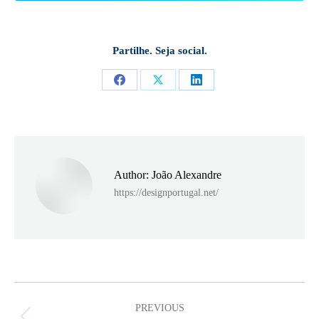
Partilhe. Seja social.
Share
Share
Share
on
on
on
Facebook
X
LinkedIn
Author:
João Alexandre
https://designportugal.net/
Post
navigation
PREVIOUS