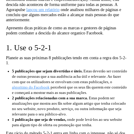
descida não aconteceu de forma uniforme para todas as pessoas. A
Agorapulse
lançou um relatório
onde analisou milhares de páginas e
concluiu que alguns mercados estão a alcançar mais pessoas do que
anteriormente.
Apresento dicas práticas de como as marcas e gestores de páginas
podem combater a descida do alcance organico Facebook.
1. Use o 5-2-1
Planeie as suas próximas 8 publicações tendo em conta a regra dos 5-2-
1.
5 publicações que sejam divertidas e úteis.
Estas deverão ser conteúdo
de outras pessoas que a sua audiência acha útil e relevante. Ao fazer
com que os utilizadores se envolvam com estas publicações, o
algoritmo do Facebook
perceberá que os seus fãs querem este conteúdo
e começará a mostrar mais as suas publicações.
2 publicações relacionadas com a sua marca.
Estas podem ser
atualizações que mostra aos fãs sobre algum artigo que tenha colocado
no seu website, novo produto, serviço, ou outra informação que seja
relevante para o seu público-alvo.
1 publicação que seja de vendas,
onde pode levá-los ao seu website
para algum tipo de oferta ou promoção que tenha.
Este rácio do método 5-2-1 entra em linha com o interesse, não só dos