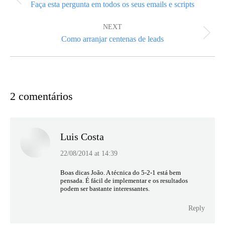
Previous
Faça esta pergunta em todos os seus emails e scripts
post:
NEXT
Next
Como arranjar centenas de leads
post:
2 comentários
Luis Costa
22/08/2014 at 14:39
says:
Boas dicas João. A técnica do 5-2-1 está bem
pensada. É fácil de implementar e os resultados
podem ser bastante interessantes.
Reply