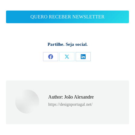
Partilhe. Seja social.
Share
Share
Share
on
on
on
Facebook
X
LinkedIn
Author:
João Alexandre
https://designportugal.net/