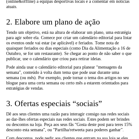
(online&offline) a equipas desportivas locais e a comentar em notícias
atuais.
2. Elabore um plano de ação
Tendo um objetivo, está na altura de elaborar um plano, uma estratégia
para agir sobre ela. Comece por criar um calendário editorial para listar
os eventos onde vai estar (se aplicável) e feriados. Tome nota de
quaisquer feriados ou dias especiais (como Dia da Alimentação a 16 de
Outubro, se for um restaurante). Se chegar ao ponto de não saber o que
publicar, use o calendário que criou para retirar ideias.
Pode ainda usar o calendário editorial para planear “mensagens da
semana”, conteúdo à volta dum tema que pode usar durante uma
semana (ou mês). Por exemplo, pode tornar o tema dos artigos no seu
blogue para uma certa semana ou certo mês a estarem orientados para
estratégias de vendas.
3. Ofertas especiais “sociais”
Dê aos seus clientes uma razão para interagir consigo nas redes sociais
ao dar-lhes ofertas especiais nas redes sociais. Estes podem ser brindes
ou descontos na loja. Peça aos seus fãs “Gosta deste post para teres 15%
desconto esta semana”, ou “Partilha/retweeta para poderes ganhar”.
Com descontos, pode pedir aos clientes que entram na sua loja se eles