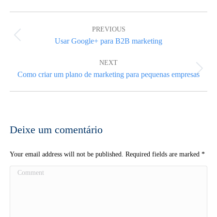
Post
navigation
PREVIOUS
Previous
Usar Google+ para B2B marketing
post:
NEXT
Next
Como criar um plano de marketing para pequenas empresas
post:
Deixe um comentário
Your email address will not be published. Required fields are marked
*
Comment