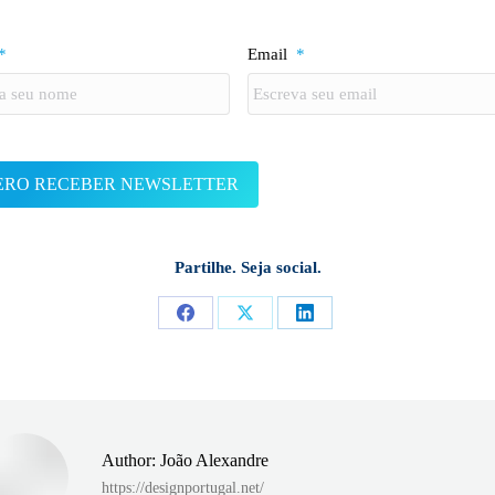
*
Email
*
Partilhe. Seja social.
Share
Share
Share
on
on
on
Facebook
X
LinkedIn
Author:
João Alexandre
https://designportugal.net/