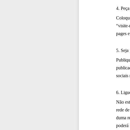
4. Peça
Coloque
“visite
pages e
5. Seja
Publiqu
publica
sociais
6. Ligu
Não est
rede de
duma re
poderá 