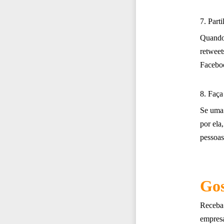
7. Part
Quando 
retweet
Faceboo
8. Faç
Se uma 
por ela
pessoas
Gos
Receba 
empres