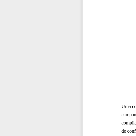
Uma com
campanh
compile
de conf