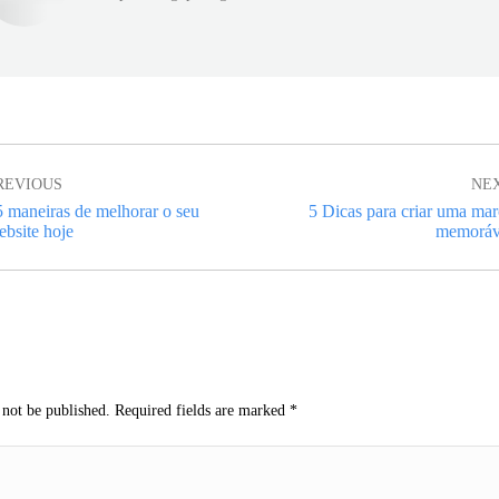
ion
REVIOUS
NE
5 maneiras de melhorar o seu
5 Dicas para criar uma mar
evious
Next
ebsite hoje
memoráv
st:
post:
 not be published. Required fields are marked
*