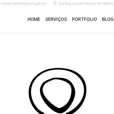
contacto@designportugal.net
Rua Eng. Duarte Pacheco 49 2460-04
HOME
SERVIÇOS
PORTFOLIO
BLOG