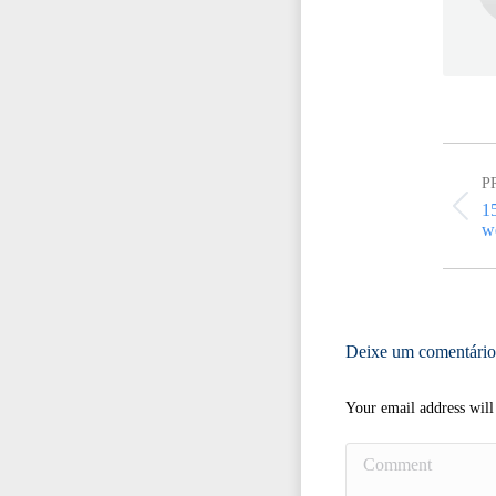
Post
navigat
P
1
Pr
w
po
Deixe um comentário
Your email address will
Comment