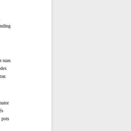
u
anding
s suas
edes
rar.
maior
és
 pois