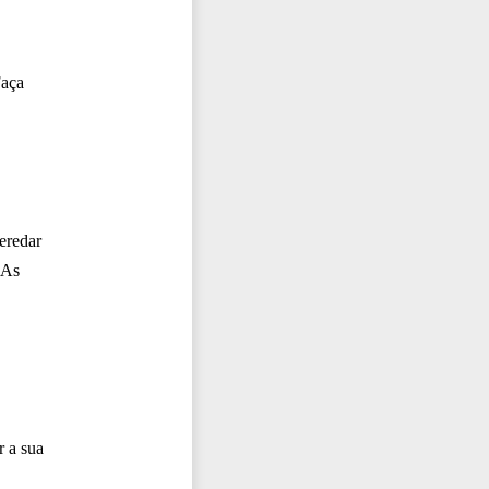
Faça
eredar
 As
r a sua