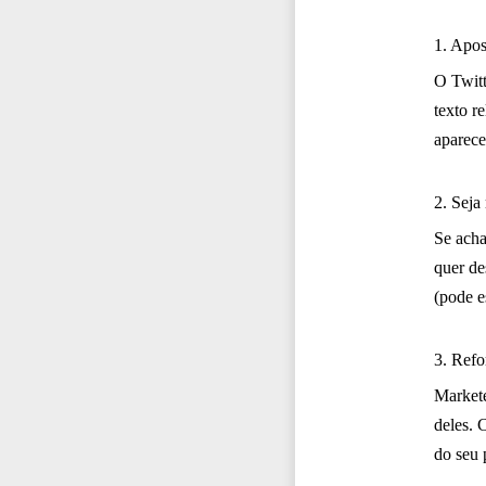
1. Apos
O Twitt
texto r
aparece
2. Seja
Se acha
quer d
(pode e
3. Refo
Markete
deles. 
do seu 