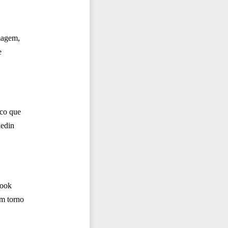
magem,
e
ico que
kedin
book
em torno