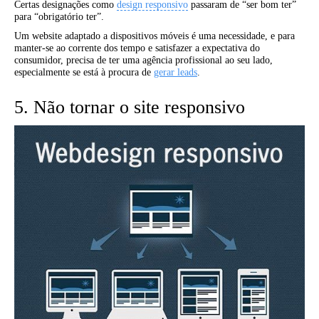
Certas designações como
design responsivo
passaram de “ser bom ter”
para “obrigatório ter”.
Um website adaptado a dispositivos móveis é uma necessidade, e para
manter-se ao corrente dos tempo e satisfazer a expectativa do
consumidor, precisa de ter uma agência profissional ao seu lado,
especialmente se está à procura de
gerar leads
.
5. Não tornar o site responsivo