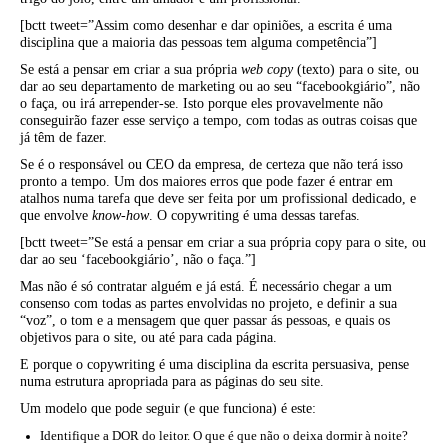
[bctt tweet=”Assim como desenhar e dar opiniões, a escrita é uma
disciplina que a maioria das pessoas tem alguma competência”]
Se está a pensar em criar a sua própria
web copy
(texto) para o site, ou
dar ao seu departamento de marketing ou ao seu “facebookgiário”, não
o faça, ou irá arrepender-se. Isto porque eles provavelmente não
conseguirão fazer esse serviço a tempo, com todas as outras coisas que
já têm de fazer.
Se é o responsável ou CEO da empresa, de certeza que não terá isso
pronto a tempo. Um dos maiores erros que pode fazer é entrar em
atalhos numa tarefa que deve ser feita por um profissional dedicado, e
que envolve
know-how
. O copywriting é uma dessas tarefas.
[bctt tweet=”Se está a pensar em criar a sua própria copy para o site, ou
dar ao seu ‘facebookgiário’, não o faça.”]
Mas não é só contratar alguém e já está. É necessário chegar a um
consenso com todas as partes envolvidas no projeto, e definir a sua
“voz”, o tom e a mensagem que quer passar ás pessoas, e quais os
objetivos para o site, ou até para cada página.
E porque o copywriting é uma disciplina da escrita persuasiva, pense
numa estrutura apropriada para as páginas do seu site.
Um modelo que pode seguir (e que funciona) é este:
Identifique a DOR do leitor. O que é que não o deixa dormir à noite?