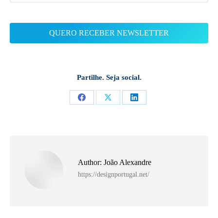
Partilhe. Seja social.
Share
Share
Share
on
on
on
Facebook
X
LinkedIn
Author:
João Alexandre
https://designportugal.net/