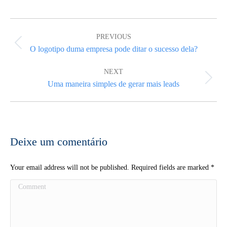
Post
navigation
PREVIOUS
Previous
O logotipo duma empresa pode ditar o sucesso dela?
post:
NEXT
Next
Uma maneira simples de gerar mais leads
post:
Deixe um comentário
Your email address will not be published. Required fields are marked
*
Comment