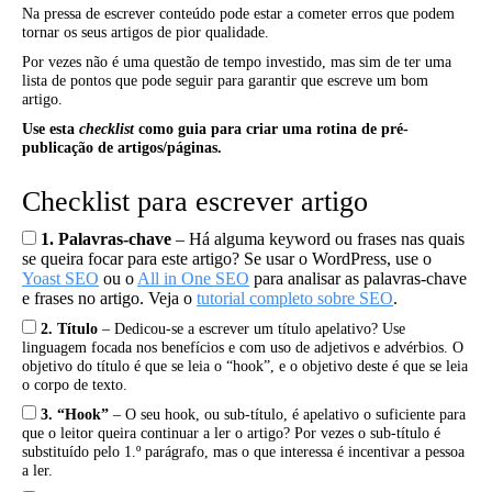
Na pressa de escrever conteúdo pode estar a cometer erros que podem
tornar os seus artigos de pior qualidade.
Por vezes não é uma questão de tempo investido, mas sim de ter uma
lista de pontos que pode seguir para garantir que escreve um bom
artigo.
Use esta
checklist
como guia para criar uma rotina de pré-
publicação de artigos/páginas.
Checklist para escrever artigo
1. Palavras-chave
– Há alguma keyword ou frases nas quais
se queira focar para este artigo? Se usar o WordPress, use o
Yoast SEO
ou o
All in One SEO
para analisar as palavras-chave
e frases no artigo. Veja o
tutorial completo sobre SEO
.
2. Título
– Dedicou-se a escrever um título apelativo? Use
linguagem focada nos benefícios e com uso de adjetivos e advérbios. O
objetivo do título é que se leia o “hook”, e o objetivo deste é que se leia
o corpo de texto.
3. “Hook”
– O seu hook, ou sub-título, é apelativo o suficiente para
que o leitor queira continuar a ler o artigo? Por vezes o sub-título é
substituído pelo 1.º parágrafo, mas o que interessa é incentivar a pessoa
a ler.