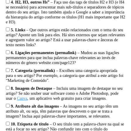
4. H2, H3, outros Hs”
– Faça uso das tags de títulos H2 e H3 (e H4
se necessário) para acrescentar mais sub-títulos e separadores de tópicos
dentro do seu artigo. Isto também ajuda o Google a saber a importância
da hierarquia do artigo conforme os títulos (H1 mais importante que H2
e H3).
5. Links
– Que outros artigos estão relacionados com o tema do seu
artigo? Aponte um link para eles. Há sites externos que sejam relevantes
e agreguem valor ao artigo? Está a usar palavras-chave e âncoras de
texto nestes links?
6. Ligações permanentes (permalink)
– Mudou as suas ligações
permanentes para que inclua palavras-chave relevantes ao invés de
números do género website.com/page123?
7. Categoria (permalink)
– Escolheu uma categoria apropriada
para o seu artigo? Por exemplo, a categoria que atribuí a este artigo foi
“Marketing de Conteúdo”.
8. Imagem de Destaque
– Incluiu uma imagem de destaque no seu
artigo? Se não souber usar software como o Adobe Photoshop, pode
usar o
Canva
, um aplicativo web gratuito para criar imagens.
9. Atributo alt das imagens
– As imagens no seu artigo têm um
atributo alt, ou seja, têm palavras que descrevem o que se trata a
imagem? Inclua aqui palavras-chave importantes, se relevantes.
10. Etiqueta de título
– O seu título tem a palavra-chave na qual se
está a focar no seu artigo? Não confundir isto com o título do