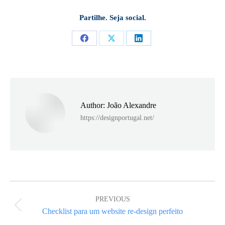
Partilhe. Seja social.
Share
Share
Share
on
on
on
Facebook
X
LinkedIn
Author:
João Alexandre
https://designportugal.net/
Post
navigation
PREVIOUS
Previous
Checklist para um website re-design perfeito
post: