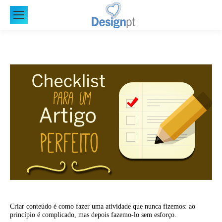
Criar conteúdo é como fazer uma atividade que nunca fizemos: ao
princípio é complicado, mas depois fazemo-lo sem esforço.