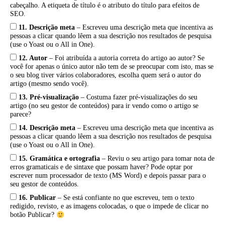
cabeçalho. A etiqueta de título é o atributo do título para efeitos de
SEO.
11. Descrição meta
– Escreveu uma descrição meta que incentiva as
pessoas a clicar quando lêem a sua descrição nos resultados de pesquisa
(use o Yoast ou o All in One).
12. Autor
– Foi atribuída a autoria correta do artigo ao autor? Se
você for apenas o único autor não tem de se preocupar com isto, mas se
o seu blog tiver vários colaboradores, escolha quem será o autor do
artigo (mesmo sendo você).
13. Pré-visualização
– Costuma fazer pré-visualizações do seu
artigo (no seu gestor de conteúdos) para ir vendo como o artigo se
parece?
14. Descrição meta
– Escreveu uma descrição meta que incentiva as
pessoas a clicar quando lêem a sua descrição nos resultados de pesquisa
(use o Yoast ou o All in One).
15. Gramática e ortografia
– Reviu o seu artigo para tomar nota de
erros gramaticais e de sintaxe que possam haver? Pode optar por
escrever num processador de texto (MS Word) e depois passar para o
seu gestor de conteúdos.
16. Publicar
– Se está confiante no que escreveu, tem o texto
redigido, revisto, e as imagens colocadas, o que o impede de clicar no
botão Publicar?