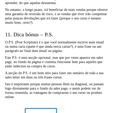
aprender, do que aquelas desonestas.
No entanto, a longo prazo, irá beneficiar de mais vendas porque oferece
uma garantia de reversão de risco, e as vendas que tiver irão compensar
pelas poucas devoluções que irá fazer (porque o seu curso é mesmo
muito bom, certo?).
11. Dica bónus – P.S.
O P.S. (Post Scriptum) é o que você normalmente escreve num email
ou numa carta (quem é que ainda envia cartas?), é uma frase ou um
parágrafo no final dum email ou página.
Este P.S. é uma secção opcional, mas que por vezes aparece em sales
page, no fundo da página e costuma funcionar bem para aqueles que
estão indecisos na compra do curso.
A secção do P.S. é um bom sítio para fazer um sumário de toda a sua
sales letter em duas ou três frases curtas.
Isto é importante porque muitas pessoas lêem na diagonal, ou passam
logo diretamente para o fundo da sales page, e assim podem ver de
forma resumida, as vantagens de comprarem o seu curso ou produto
online.