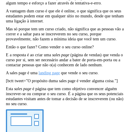
algum tempo e esforço a fazer através de tentativa-e-erro.
A vantagem dum curso é que ele é online, o que significa que os seus
estudantes podem estar em qualquer sítio no mundo, desde que tenham
uma ligação à internet.
Mas só porque tem um curso criado, não significa que as pessoas vão a
correr e a saltar para se inscreverem no seu curso, porque
provavelmente, não fazem a mínima ideia que você tem um curso.
Então o que fazer? Como vender o seu curso online?
E a resposta é ao criar uma
sales page
(página de vendas) que venda o
curso por si, sem ser necessário andar a bater de porta-em-porta ou a
contactar pessoas que não o(a) conhecem de lado nenhum.
A sales page é uma
landing page
que vende o seu curso.
[bctt tweet=”O propósito duma sales page é vender alguma coisa.”]
Esta
sales page
é página que tem como objetivo convencer alguém
inscrever-se ou comprar o seu curso. É a página que os seus potenciais
estudantes visitam antes de tomar a decisão de se inscreverem (ou não)
no seu curso.