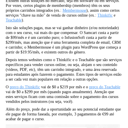
Existem outras soluções no mercado, seja em software ou em serviços.
Por vezes, certos plugins de membership (membros) têm os seus
próprios carrinhos integrados (ex.:
Membermouse
), assim como certos
serviços “chave na mão” de venda de cursos online (ex.:
Thinkific
e
Teachable
).
Isto são soluções pagas, mas se vai ganhar dinheiro (e/ou notoriedade)
com o seu curso, vai mais do que compensar. O Samcart custa a partir
de $99/mês e é um carrinho puro; o InfusionSoft custa a partir de
$299/mês, mas atenção que é uma ferramenta completa de email, CRM
e carrinho; o Membermouse é um plugin para WordPress que começa a
partir de $19.95/mês, e existem outros do género.
Depois temos websites como o Thinkific e o Teachable que são serviços
específicos para vender cursos online, ou seja, alojam o seu conteúdo
(vídeos, PDF, etc), têm um carrinho integrado, e uma área reservada
para estudantes após fazerem o pagamento. Estes tipos de serviços estão
a ser cada vez mais populares em relação a outras opções.
O
preço do Thinkific
vai de $0 a $219 por mês e o
preço do Teachable
vai de $0 a $299 por mês (quando pagos anualmente). Atenção que
estes serviços ficam com uma comissão sobre o pagamento dos cursos
vendidos pelos instrutores (ou seja, você).
Além do preço, pode dar a oportunidade ao seu potencial estudante que
ele pague de forma faseada, por exemplo, 3 pagamentos de €99 até
acabar de pagar o curso.