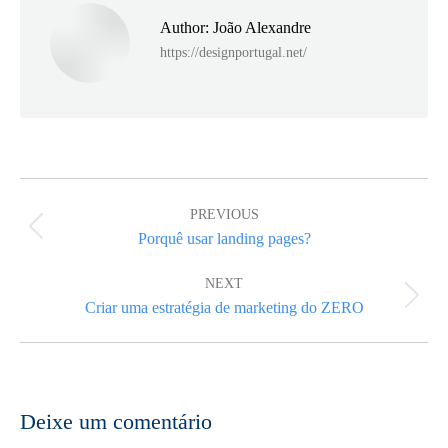
Author:
João Alexandre
https://designportugal.net/
Post
navigation
PREVIOUS
Previous
Porquê usar landing pages?
post:
NEXT
Next
Criar uma estratégia de marketing do ZERO
post:
Deixe um comentário