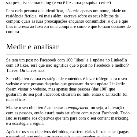
sua pesquisa de marketing (e você fez a sua pesquisa, certo?).
Para cada persona que identificar, não crie apenas um nome, idade ou
residência fictícia, vá mais além: escreva sobre os seus hábitos de
compra; quais as suas preocupações enquanto consumidor; o que é que
lhes interessa ao fazerem uma compra; e como é que tomam decisões de
compra.
Medir e analisar
Se tem um post no Facebook com 100 “likes” e 1 update no LinkedIn
com 10 likes, será que isso significa que o post no Facebook é melhor?
Talvez. Ou talvez não.
Se o objetivo da sua estratégia de conteúdos é levar tráfego para o seu
website e sete pessoas daquelas que gostaram do seu update LinkedIn
foram visitar o website, mas apenas duas pessoas (das 100) que
gostaram do seu post Facebook clicaram no link, então o LinkedIn foi
mais eficaz.
Mas se o seu objetivo é aumentar o
engagement
, ou seja, a interação
com as pessoas, então estará mais satisfeito com o post Facebook. Tudo
isto se resume aos objetivos que tem para com o seu content marketing,
e a estratégia a seguir.
Após ter os seus objetivos definidos, existem várias ferramentas (pagas
e gratuitas) que pode usar para medir e acompanhar os dados: