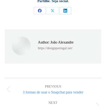
Partilhe. Seja social.
Share
Share
Share
on
on
on
Facebook
X
LinkedIn
Author:
João Alexandre
https://designportugal.net/
Post
navigation
PREVIOUS
Previous
3 formas de usar o Snapchat para vender
post:
NEXT