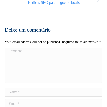
Next
10 dicas SEO para negócios locais
post:
Deixe um comentário
Your email address will not be published. Required fields are marked
*
Comment
Name *
Email *