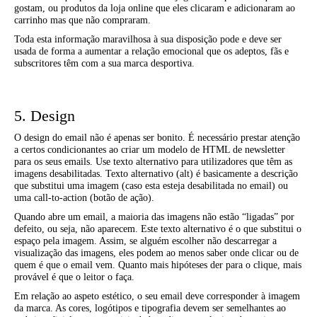
gostam, ou produtos da loja online que eles clicaram e adicionaram ao
carrinho mas que não compraram.
Toda esta informação maravilhosa à sua disposição pode e deve ser
usada de forma a aumentar a relação emocional que os adeptos, fãs e
subscritores têm com a sua marca desportiva.
5. Design
O design do email não é apenas ser bonito. É necessário prestar atenção
a certos condicionantes ao criar um modelo de HTML de newsletter
para os seus emails. Use texto alternativo para utilizadores que têm as
imagens desabilitadas. Texto alternativo (alt) é basicamente a descrição
que substitui uma imagem (caso esta esteja desabilitada no email) ou
uma call-to-action (botão de ação).
Quando abre um email, a maioria das imagens não estão “ligadas” por
defeito, ou seja, não aparecem. Este texto alternativo é o que substitui o
espaço pela imagem. Assim, se alguém escolher não descarregar a
visualização das imagens, eles podem ao menos saber onde clicar ou de
quem é que o email vem. Quanto mais hipóteses der para o clique, mais
provável é que o leitor o faça.
Em relação ao aspeto estético, o seu email deve corresponder à imagem
da marca. As cores, logótipos e tipografia devem ser semelhantes ao