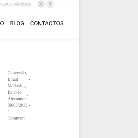
460-043 Alcobaça
X
Facebook
page
page
IO
BLOG
CONTACTOS
opens
opens
in
in
new
new
window
window
Conversão
,
Email
Marketing
By
João
Alexandre
08/03/2013
1
Comment