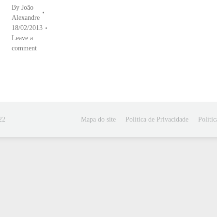
By
João
Alexandre
18/02/2013
Leave a
comment
22
Mapa do site
Política de Privacidade
Políti