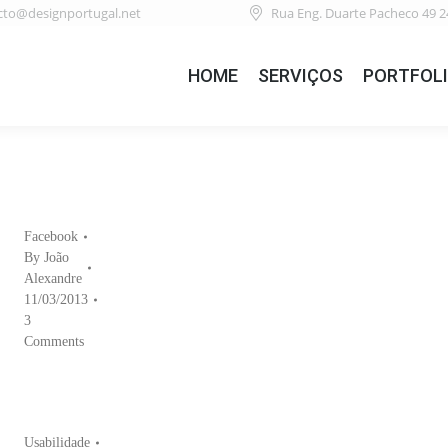
cto@designportugal.net
Rua Eng. Duarte Pacheco 49 2
HOME
SERVIÇOS
PORTFOL
Facebook
By
João
Alexandre
11/03/2013
3
Comments
Usabilidade