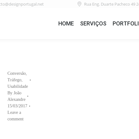
cto@designportugal.net
Rua Eng. Duarte Pacheco 49 2
HOME
SERVIÇOS
PORTFOL
Conversão
,
Tráfego
,
Usabilidade
By
João
Alexandre
15/03/2017
Leave a
comment