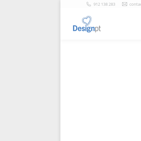
912 138 283
conta