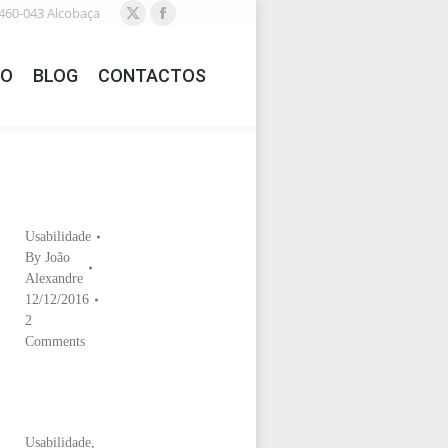
460-043 Alcobaça
X
Facebook
page
page
IO
BLOG
CONTACTOS
opens
opens
in
in
new
new
window
window
Usabilidade
By
João
Alexandre
12/12/2016
2
Comments
Usabilidade
,