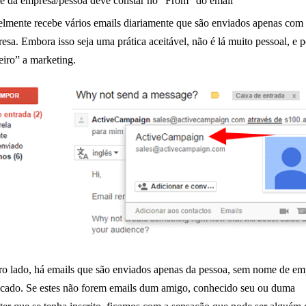
 da empresa/pessoa deve constar no “From” do email
lmente recebe vários emails diariamente que são enviados apenas co
esa. Embora isso seja uma prática aceitável, não é lá muito pessoal, e 
iro” a marketing.
ro lado, há emails que são enviados apenas da pessoa, sem nome de em
icado. Se estes não forem emails dum amigo, conhecido seu ou duma