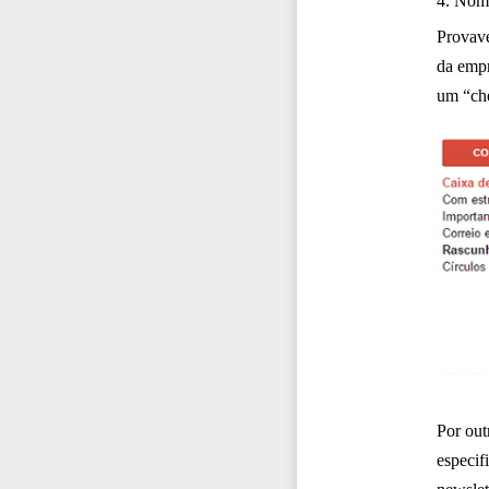
4. Nome
Provave
da empr
um “che
Por out
especif