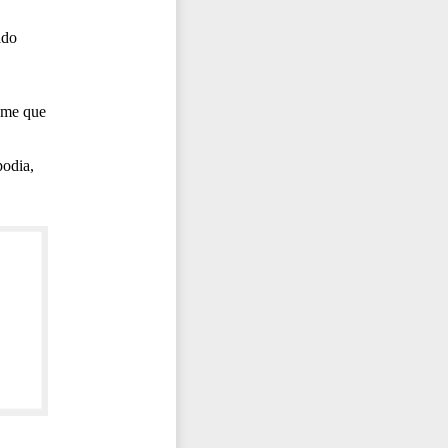
ado
a-me que
podia,