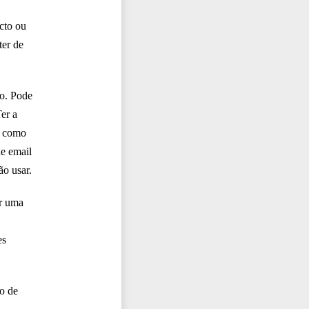
cto ou
ter de
co. Pode
er a
s como
de email
o usar.
ar uma
es
o de