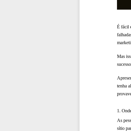
É fácil
falhada
marketi
Mas iss
sucesso
Apresen
tenha a
provave
1. Ond
As pess
sítio p