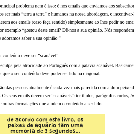
rincipal problema nem é isso: é nos emails que enviamos aos subscritor
 ser mais “terra a terra” e humanos na nossa abordagem, e incentivar-
erem aos emails (caso faça sentido) simplesmente ao lhes pedir no emai
r exemplo “gostou deste email? Dê-nos a sua opinião. Nós responde
e adoramos saber a sua opinião.”
u conteúdo deve ser “scanável”
sculpa pela atrocidade ao Português com a palavra scanável. Basicamen
ca que o seu conteúdo deve poder ser lido na diagonal.
ão das pessoas atualmente é cada vez mais parecida com a dum peixe 
. Os seus emails devem ser “scanáveis”: ter títulos, parágrafos curtos,
bu
 e outras formatações que ajudem o conteúdo a ser lido.