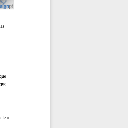
ias
 que
 que
nte o