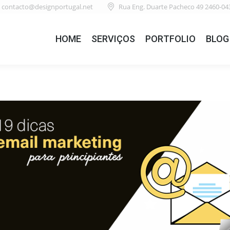
contacto@designportugal.net
Rua Eng. Duarte Pacheco 49 2460-04
HOME
SERVIÇOS
PORTFOLIO
BLOG