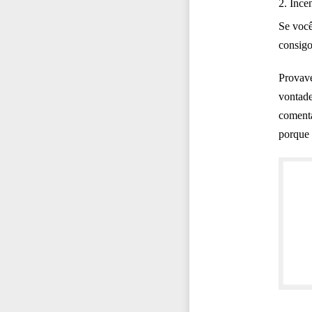
2. Ince
Se você
consig
Provave
vontade
comentá
porque 