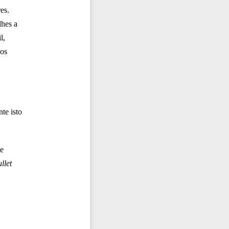
es.
lhes a
l,
mos
te isto
de
llet