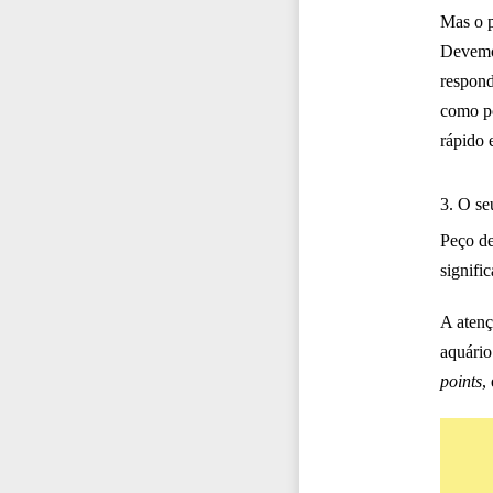
Mas o p
Devemos
respond
como po
rápido 
3. O se
Peço de
signifi
A atenç
aquário
points
,