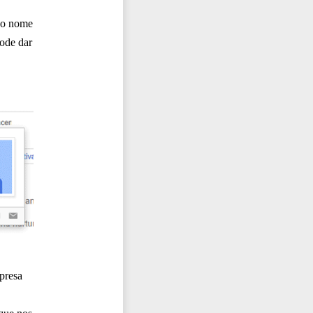
m o nome
pode dar
presa