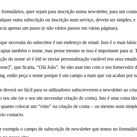
 formulários, quer sejam para inscrição numa newsletter, para um conta
alquer outra subscrição ou inscrição num serviço, devem ser simples, e 
ncia apenas um passo (e não vários passos em várias páginas).
que necessita do subscritor é um endereço de email. Isso é o mais bási
captar também o nome, mas pense mesmo se isso é importante para si. T
ção do nome só é útil se enviar personalização variável nos seus email
ome]”, que ficaria, “Olá João”. Se não usar isto com o seu fornecedor 
ng, então peça o nome porque é um campo a mais que vai acabar por nã
deverá ser fácil para os utilizadores subscreverem a newsletter ao cri
 seu site (se o seu site necessitar criação de conta). Isto é uma coisa tão
 quanto colocar um “visto” na criação de conta – ou mesmo num simpl
rio contacto.
r exemplo o campo de subscrição de newsletter que temos no formulári