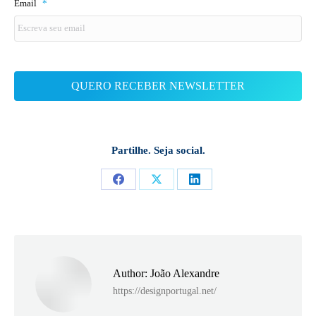
Email
*
Partilhe. Seja social.
Share
Share
Share
on
on
on
Facebook
X
LinkedIn
Author:
João Alexandre
https://designportugal.net/