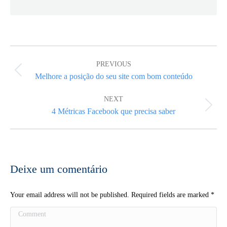
Post
navigation
PREVIOUS
Previous
Melhore a posição do seu site com bom conteúdo
post:
NEXT
Next
4 Métricas Facebook que precisa saber
post:
Deixe um comentário
Your email address will not be published. Required fields are marked
*
Comment