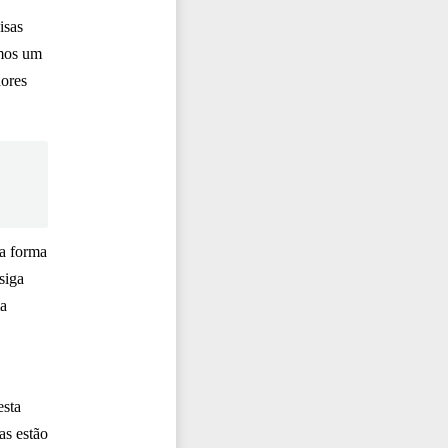
isas
amos um
dores
ma forma
siga
ma
esta
as estão