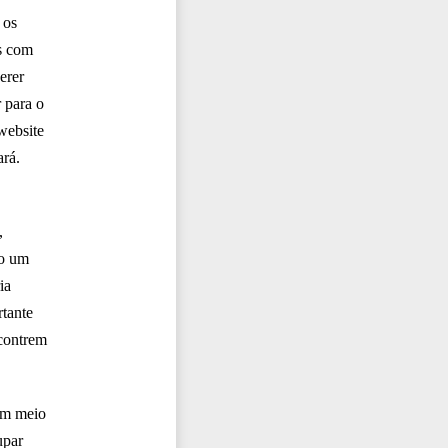
 os
s com
erer
r para o
website
ará.
,
ão um
ia
rtante
ncontrem
um meio
upar