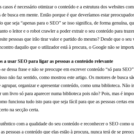
 casos é necessário otimizar o conteúdo e a estrutura dos websites com
 de busca em mente. Então porque é que deveríamos estar preocupado
o que seja “apenas para o SEO” se isso significa, de forma genuína, qu
tanto o leitor e o robot crawler a poder extrair o seu conteúdo para traze
site pessoas que irão tirar valor e partido do mesmo? Desde que o seu 
ncontro daquilo que o utilizador está à procura, o Google não se import
s a usar SEO para ligar as pessoas a conteúdo relevante
se dessa frase e não se preocupe em escrever conteúdo “só para SEO”
isso não faz sentido, como mostrou este artigo. Os motores de busca s
 agrupar, organizar e apresentar conteúdo, como uma biblioteca. Não ir
r um livro só para aparecer numa biblioteca pois não? Pois, mas é impo
omo funciona tudo isto para que seja fácil para que as pessoas certas e
certo na secção certa.
autêntico com a qualidade do seu conteúdo e reconhecer o SEO como 
r as pessoas a conteúdo que elas estão à procura, nunca terá de se preoc