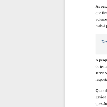
As pesq
que fiz
volume 
reais à 
Dev
A pesqu
de tent
servir 
respost
Quando
Está-se
questão