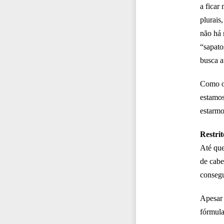
a ficar
plurais
não há 
“sapato
busca a
Como os
estamos
estarmo
Restrit
Até que
de cabe
consegu
Apesar
fórmula