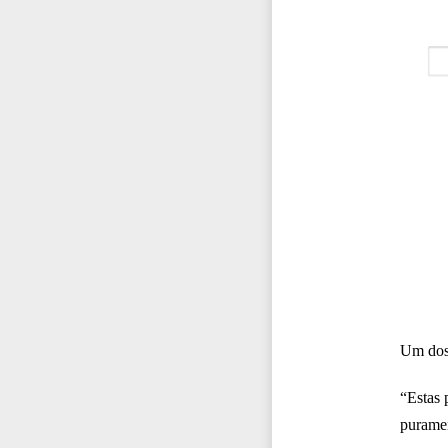
Um dos 
“Estas 
purame