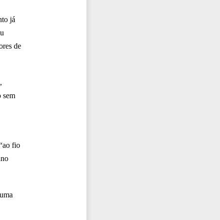
nto já
ou
ores de
,
o sem
“ao fio
ano
é uma