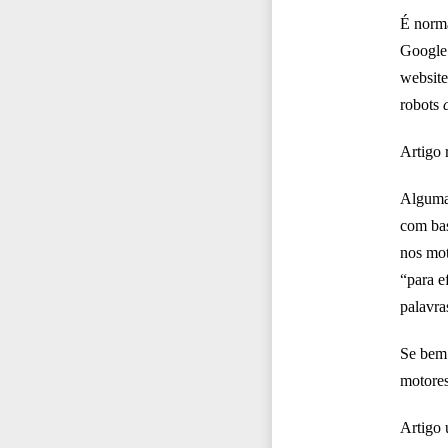
É norma
Google 
website
robots
Artigo 
Algumas
com bas
nos mot
“para e
palavra
Se bem 
motores
Artigo 