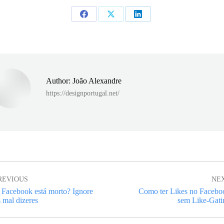
Share
Share
Share
on
on
on
Facebook
X
LinkedIn
Author:
João Alexandre
https://designportugal.net/
ion
REVIOUS
NE
 Facebook está morto? Ignore
Como ter Likes no Facebo
evious
Next
 mal dizeres
sem Like-Gati
st:
post: