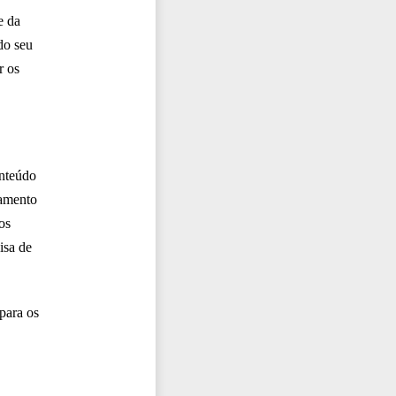
e da
do seu
r os
onteúdo
namento
os
isa de
para os