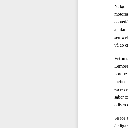
Nalguns
motores
conteúd
ajudar 
seu web
vá ao e
Estamo
Lembre-
porque 
meio de
escreve
saber c
o livro 
Se for 
de liga