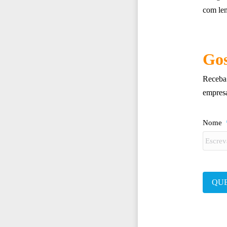
com len
Gos
Receba 
empres
Nome