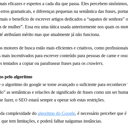
 mais eficazes e espertos a cada dia que passa. Eles percebem sinónimos,
, erros gramaticais, e diferenças pequenas na semântica das frases, porta
mais o benefício de escrever artigos dedicados a “sapatos de senhora” 
s de mulher”. Essa era uma tática usada anteriormente nos quais os mot
té atribuíam mérito mas que atualmente já não funciona.
 motores de busca estão mais eficientes e criativos, como profissionais
 mais incentivados para escrever conteúdo para pessoas de carne e oss
s tentados a copiar ou parafrasear frases para os
crawlers
.
os pelo algoritmo
 o algoritmo do google se torne avançado o suficiente para reconhecer 
lo” as semânticas e relacões de significado de frases como um ser hum
e fazer, o SEO estará sempre a operar sob estas restrições.
 da complexidade do
algoritmo do Google
, é necessário perceber que 
 que tem limitações, e poderá falhar nalgumas instâncias.