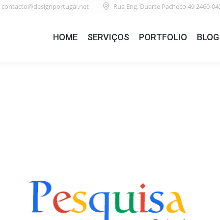
contacto@designportugal.net
Rua Eng. Duarte Pacheco 49 2460-04
HOME
SERVIÇOS
PORTFOLIO
BLOG