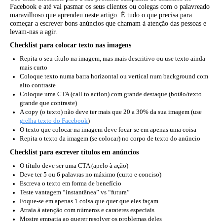
Facebook e até vai pasmar os seus clientes ou colegas com o palavreado
maravilhoso que aprendeu neste artigo. É tudo o que precisa para
começar a escrever bons anúncios que chamam à atenção das pessoas e
levam-nas a agir.
Checklist para colocar texto nas imagens
Repita o seu título na imagem, mas mais descritivo ou use texto ainda
mais curto
Coloque texto numa barra horizontal ou vertical num background com
alto contraste
Coloque uma CTA (call to action) com grande destaque (botão/texto
grande que contraste)
A copy (o texto) não deve ter mais que 20 a 30% da sua imagem (use
grelha texto do Facebook
)
O texto que colocar na imagem deve focar-se em apenas uma coisa
Repita o texto da imagem (se colocar) no corpo de texto do anúncio
Checklist para escrever títulos em anúncios
O título deve ser uma CTA (apelo à ação)
Deve ter 5 ou 6 palavras no máximo (curto e conciso)
Escreva o texto em forma de benefício
Teste vantagem “instantânea” vs “futura”
Foque-se em apenas 1 coisa que quer que eles façam
Atraia à atenção com números e carateres especiais
Mostre empatia ao querer resolver os problemas deles