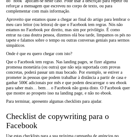
do “hook” aplicam-se neste caso. Pode usar a descrição para repetir ou
reforçar a mensagem que escreveu no corpo de texto, ou para
complementar com mais informação.
Aproveito que estamos quase a chegar ao final do artigo para lembrar o
meu caro leitor (ou leitora) de que o Facebook tem regras. Nós não
estamos no Facebook por direito, mas sim por privilégio. É como
entrar na casa doutra pessoa, dizemos olá boa tarde, limpamos os pés no
tapete e falamos sobre o tempo ou outras conversas geniais para sermos
simpáticos.
Onde é que eu quero chegar com isto?
Que o Facebook tem regras. Nas landing pages, se fizer alguma
promessa monetária (ou outra) que não seja suportada com provas
concretas, poderá passar um mau bocado. Por exemplo, se estiver a
prometer às pessoas que podem trabalhar à distância a partir de casa e
ganhar 500€ adicionais por mês e que podem descarregar o seu ebook
para saber mais… bem… o Facebook não gosta disto. O Facebook quer
que mostre ao prospeto isso na landing page, e não no ebook.
Para terminar, apresento algumas checklists para ajudar.
Checklist de copywriting para o
Facebook
Use estas checklists para a sua próxima campanha de anúncios no