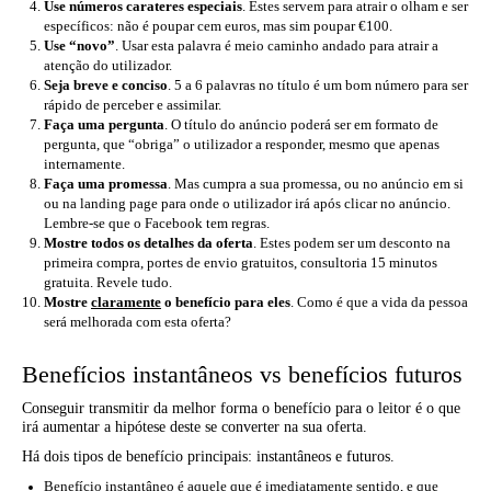
Use números carateres especiais
. Estes servem para atrair o olham e ser
específicos: não é poupar cem euros, mas sim poupar €100.
Use “novo”
. Usar esta palavra é meio caminho andado para atrair a
atenção do utilizador.
Seja breve e conciso
. 5 a 6 palavras no título é um bom número para ser
rápido de perceber e assimilar.
Faça uma pergunta
. O título do anúncio poderá ser em formato de
pergunta, que “obriga” o utilizador a responder, mesmo que apenas
internamente.
Faça uma promessa
. Mas cumpra a sua promessa, ou no anúncio em si
ou na landing page para onde o utilizador irá após clicar no anúncio.
Lembre-se que o Facebook tem regras.
Mostre todos os detalhes da oferta
. Estes podem ser um desconto na
primeira compra, portes de envio gratuitos, consultoria 15 minutos
gratuita. Revele tudo.
Mostre
claramente
o benefício para eles
. Como é que a vida da pessoa
será melhorada com esta oferta?
Benefícios instantâneos vs benefícios futuros
Conseguir transmitir da melhor forma o benefício para o leitor é o que
irá aumentar a hipótese deste se converter na sua oferta.
Há dois tipos de benefício principais: instantâneos e futuros.
Benefício instantâneo é aquele que é imediatamente sentido, e que