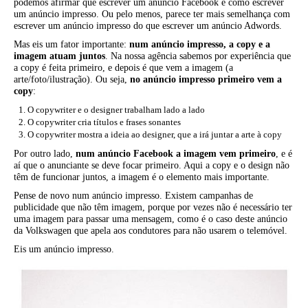
podemos afirmar que escrever um anúncio Facebook é como escrever
um anúncio impresso. Ou pelo menos, parece ter mais semelhança com
escrever um anúncio impresso do que escrever um anúncio Adwords.
Mas eis um fator importante:
num anúncio impresso, a copy e a
imagem atuam juntos
. Na nossa agência sabemos por experiência que
a copy é feita primeiro, e depois é que vem a imagem (a
arte/foto/ilustração). Ou seja,
no anúncio impresso primeiro vem a
copy
:
O copywriter e o designer trabalham lado a lado
O copywriter cria títulos e frases sonantes
O copywriter mostra a ideia ao designer, que a irá juntar a arte à copy
Por outro lado,
num anúncio Facebook a imagem vem primeiro
, e é
aí que o anunciante se deve focar primeiro. Aqui a copy e o design não
têm de funcionar juntos, a imagem é o elemento mais importante.
Pense de novo num anúncio impresso. Existem campanhas de
publicidade que não têm imagem, porque por vezes não é necessário ter
uma imagem para passar uma mensagem, como é o caso deste anúncio
da Volkswagen que apela aos condutores para não usarem o telemóvel.
Eis um anúncio impresso.