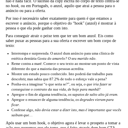
não é nada fácil. O sucesso da copy escrita no corpo de texto centra-se
no
hook
, ou em Português, o anzol, aquilo que atrai a pessoa para o
anúncio ou para a oferta.
Por isso é necessário saber exatamente para quem é que estamos a
escrever o anúncio, porque o objetivo do “hook” (anzol) é mostrar à
pessoa o que ela pode ganhar com isto.
Para conseguir atrair o peixe tem que ter um bom anzol. Eis como
saber puxar as pessoas para a sua oferta e escrever um bom corpo de
texto:
Interrompa e surpreenda. O anzol dum anúncio para uma clínica de
estética dentária
Gosta do amarelo? O seu marido não
.
Reme contra a maré. Comece o seu texto ao mostrar um ponto de vista
diferente do que a maioria das pessoas acredita.
Mostre um estudo pouco conhecido. Isto poderá dar trabalho para
descobrir, mas sabia que 87.2% de todo o esforço vale a pena?
Ponha-os a imaginar “o que seria se?”, ou seja,
o que iria fazer se
conseguisse o contrato da sua vida, de hoje para manhã
?
Apregoe o fim de alguma tendência,
os sapatos de salto alto já eram
.
Apregoe o renascer de alguma tendência,
os degrades vieram para
ficar
.
Confesse algo,
não devia estar a dizer isto, mas é importante que vocês
saibam que…
Após usar um bom hook, o objetivo agora é levar o prospeto a tomar a
ação que queremos que ele tome, que é feito através dum bom CTA,