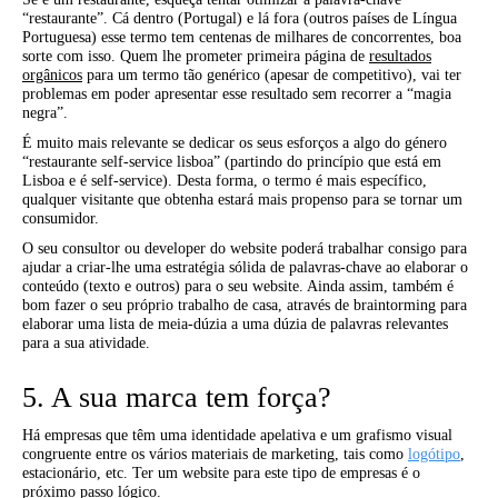
“restaurante”. Cá dentro (Portugal) e lá fora (outros países de Língua
Portuguesa) esse termo tem centenas de milhares de concorrentes, boa
sorte com isso. Quem lhe prometer primeira página de
resultados
orgânicos
para um termo tão genérico (apesar de competitivo), vai ter
problemas em poder apresentar esse resultado sem recorrer a “magia
negra”.
É muito mais relevante se dedicar os seus esforços a algo do género
“restaurante self-service lisboa” (partindo do princípio que está em
Lisboa e é self-service). Desta forma, o termo é mais específico,
qualquer visitante que obtenha estará mais propenso para se tornar um
consumidor.
O seu consultor ou developer do website poderá trabalhar consigo para
ajudar a criar-lhe uma estratégia sólida de palavras-chave ao elaborar o
conteúdo (texto e outros) para o seu website. Ainda assim, também é
bom fazer o seu próprio trabalho de casa, através de braintorming para
elaborar uma lista de meia-dúzia a uma dúzia de palavras relevantes
para a sua atividade.
5. A sua marca tem força?
Há empresas que têm uma identidade apelativa e um grafismo visual
congruente entre os vários materiais de marketing, tais como
logótipo
,
estacionário, etc. Ter um website para este tipo de empresas é o
próximo passo lógico.