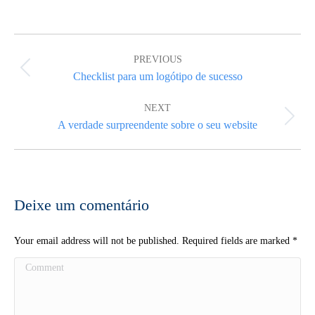
Post
navigation
PREVIOUS
Previous
Checklist para um logótipo de sucesso
post:
NEXT
Next
A verdade surpreendente sobre o seu website
post:
Deixe um comentário
Your email address will not be published. Required fields are marked
*
Comment