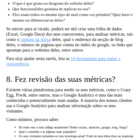
O que é que gosta ou desgosta do website deles?
Que funcionalides gostaria de replicar no seu?
Eles usam todos os mesmo tipo de azul como cor primária? Quer fazer o
mesmo ou diferenciar-se deles?
Se estiver para aí virado, poderá ser útil criar uma folha de dados
(Excel, Google Docs) dos seus concorrentes, para analisar métricas, tais
como o
ranking da Alexa
deles, qual o endereço da secção de blog
deles, o número de páginas que consta no index do google, os links que
apontam para o websites deles, entre outros.
Para o(a) ajudar nesta tarefa, leia as
14 ferramentas para espiar a
concorrência
.
8. Fez revisão das suas métricas?
Existem várias plataformas para medir os seus métricas, como o Crazy
Egg, Piwik, entre outros, mas o Google Analytics é uma das mais
conhecidas e potencialmente mais usadas. A maioria dos nossos clientes
usa o Google Analytics para analisar informação sobre os seus
visitantes.
Como mínimo, procura saber:
De onde vem o meu tráfego atualmente? Redes sociais, anúncios, google, bing, blogs?
Qual o conteúdo e as páginas mais populares?
Os seus visitantes entendem-se com tecnologia atual? Pode ter uma ideia disto ao examinar