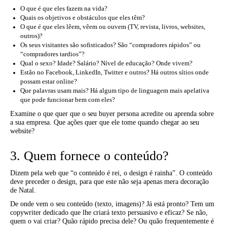
O que é que eles fazem na vida?
Quais os objetivos e obstáculos que eles têm?
O que é que eles lêem, vêem ou ouvem (TV, revista, livros, websites,
outros)?
Os seus visitantes são sofisticados? São “compradores rápidos” ou
“compradores tardios”?
Qual o sexo? Idade? Salário? Nível de educação? Onde vivem?
Estão no Facebook, LinkedIn, Twitter e outros? Há outros sítios onde
possam estar online?
Que palavras usam mais? Há algum tipo de linguagem mais apelativa
que pode funcionar bem com eles?
Examine o que quer que o seu buyer persona acredite ou aprenda sobre
a sua empresa. Que ações quer que ele tome quando chegar ao seu
website?
3. Quem fornece o conteúdo?
Dizem pela web que “o conteúdo é rei, o design é rainha”. O conteúdo
deve preceder o design, para que este não seja apenas mera decoração
de Natal.
De onde vem o seu conteúdo (texto, imagens)? Já está pronto? Tem um
copywriter dedicado que lhe criará texto persuasivo e eficaz? Se não,
quem o vai criar? Quão rápido precisa dele? Ou quão frequentemente é