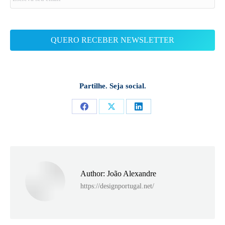
Partilhe. Seja social.
Share
Share
Share
on
on
on
Facebook
X
LinkedIn
Author:
João Alexandre
https://designportugal.net/