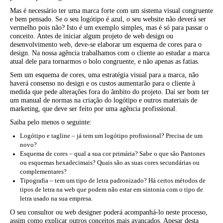
Mas é necessário ter uma marca forte com um sistema visual congruente
e bem pensado. Se o seu logótipo é azul, o seu website não deverá ser
vermelho pois não? Isto é um exemplo simples, mas é só para passar o
conceito. Antes de iniciar algum projeto de web design ou
desenvolvimento web, deve-se elaborar um esquema de cores para o
design. Na nossa agência trabalhamos com o cliente ao estudar a marca
atual dele para tornarmos o bolo congruente, e não apenas as fatias.
Sem um esquema de cores, uma estratégia visual para a marca, não
haverá consenso no design e os custos aumentarão para o cliente à
medida que pede alterações fora do âmbito do projeto. Daí ser bom ter
um manual de normas na criação do logótipo e outros materiais de
marketing, que deve ser feito por uma agência profissional.
Saiba pelo menos o seguinte:
Logótipo e tagline – já tem um logótipo profissional? Precisa de um
novo?
Esquema de cores – qual a sua cor primária? Sabe o que são Pantones
ou esquemas hexadecimais? Quais são as suas cores secundárias ou
complementares?
Tipografia – tem um tipo de letra padronizado? Há certos métodos de
tipos de letra na web que podem não estar em sintonia com o tipo de
letra usado na sua empresa.
O seu consultor ou web designer poderá acompanhá-lo neste processo,
assim como explicar outros conceitos mais avançados. Apesar desta