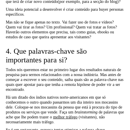
que terá de criar novo conteúdo(por exemplo, para a secção do blog)?
Uma ideia potencial a desenvolver é criar conteúdo para buyer personas
específicos.
Mas não se fique apenas no texto. Vai fazer uso de fotos e vídeos?
Quem vai tirar as fotos? Um profissional? Quem vai tratar as fotos?
Haverão outros elementos que precisa, tais como guias, ebooks ou
estudos de caso que queira apresentar aos visitantes?
4. Que palavras-chave são
importantes para si?
Todos nós queremos estar no primeiro lugar dos resultados naturais de
pesquisa para sermos relacionados com a nossa indústria. Mas antes de
começar a escrever o seu conteúdo, saiba quais são as palavra-chave nas
quais quer apostar para que tenha a remota hipótese de poder vir a ser
encontrado.
Há um ditado dos índios nativos norte-americanos em que só
conhecemos o outro quando passarmos um dia inteiro nos mocassins
dele. Coloque-se nos mocassins da pessoa que está à procura do tipo de
produtos ou serviços que vende. Faça um
brainstorming
de palavras que
ache que lhe podem trazer o
melhor tráfego
(visitantes), não
necessariamente mais tráfego.
Se é um restaurante, esqueça tentar otimizar a palavra-chave