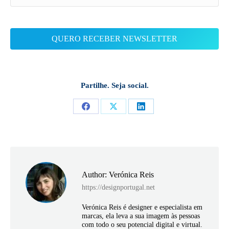
Partilhe. Seja social.
Share
Share
Share
on
on
on
Facebook
X
LinkedIn
Author:
Verónica Reis
https://designportugal.net
Verónica Reis é designer e especialista em
marcas, ela leva a sua imagem às pessoas
com todo o seu potencial digital e virtual.