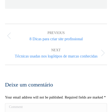
Post
navigation
PREVIOUS
Previous
8 Dicas para criar site profissional
post:
NEXT
Next
Técnicas usadas nos logótipos de marcas conhecidas
post:
Deixe um comentário
Your email address will not be published. Required fields are marked
*
Comment