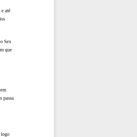
 e até
dos
 o Sex
im que
vem
o passa
 logo