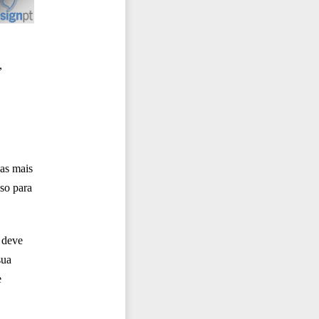
,
as mais
so para
 deve
sua
e