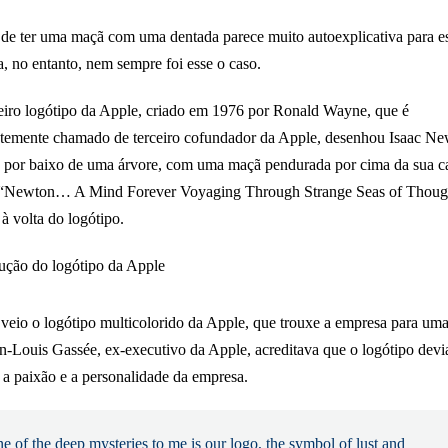
 de ter uma maçã com uma dentada parece muito autoexplicativa para e
, no entanto, nem sempre foi esse o caso.
iro logótipo da Apple, criado em 1976 por Ronald Wayne, que é
temente chamado de terceiro cofundador da Apple, desenhou Isaac N
 por baixo de uma árvore, com uma maçã pendurada por cima da sua c
e “Newton… A Mind Forever Voyaging Through Strange Seas of Thou
à volta do logótipo.
veio o logótipo multicolorido da Apple, que trouxe a empresa para um
an-Louis Gassée, ex-executivo da Apple, acreditava que o logótipo devi
 a paixão e a personalidade da empresa.
e of the deep mysteries to me is our logo, the symbol of lust and