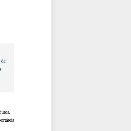
 de
a
dutos.
ortáteis