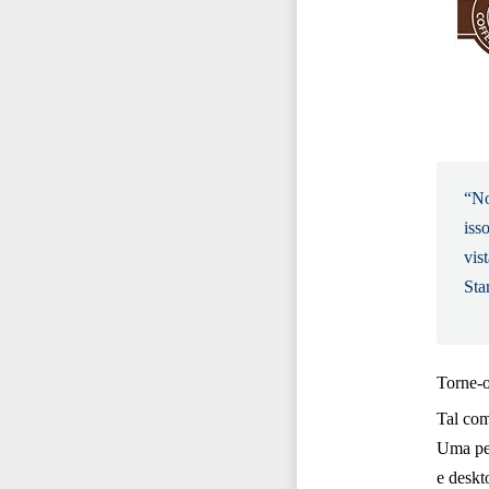
“No
iss
vis
Sta
Torne-o
Tal com
Uma peq
e deskt