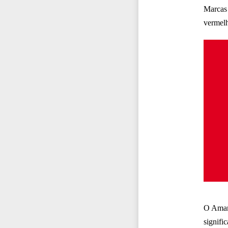
Marcas 
vermelh
O Amare
signifi