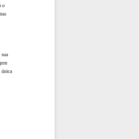
ó o
ras
 sua
agem
a única