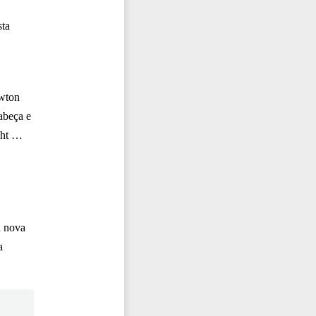
sta
ewton
abeça e
ght …
a nova
a