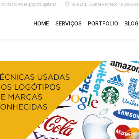
contacto@designportugal.net
Rua Eng. Duarte Pacheco 49 2460-04
HOME
SERVIÇOS
PORTFOLIO
BLOG