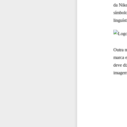
da Nike
símbolo
linguís
Outra m
marca e
deve di
imagem