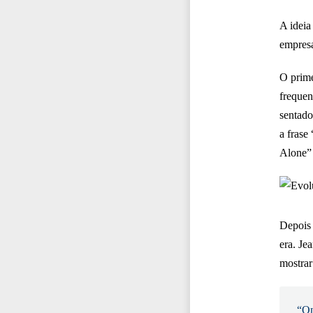
A ideia
empresa
O prime
frequen
sentado
a fras
Alone” 
Depois 
era. Je
mostrar
“On