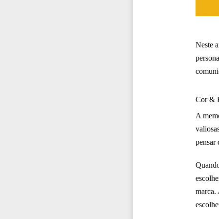
Neste a
persona
comunic
Cor & E
A memo
valiosa
pensar 
Quando
escolhe
marca. 
escolhe