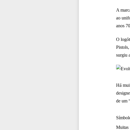
A marca
ao unif
anos 70
O logót
Pistols
surgiu a
Há muit
designe
de um “
Símbolo
Muitas 