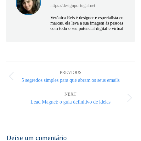
https://designportugal.net
Verónica Reis é designer e especialista em
marcas, ela leva a sua imagem às pessoas
com todo o seu potencial digital e virtual.
Post
navigation
PREVIOUS
Previous
5 segredos simples para que abram os seus emails
post:
NEXT
Next
Lead Magnet: o guia definitivo de ideias
post:
Deixe um comentário