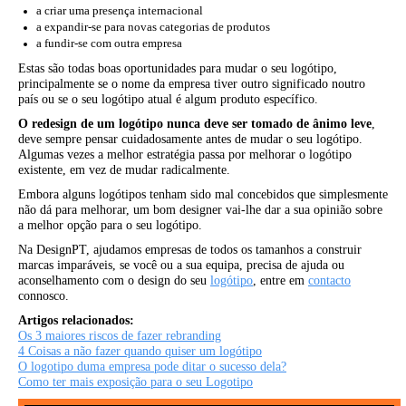
a criar uma presença internacional
a expandir-se para novas categorias de produtos
a fundir-se com outra empresa
Estas são todas boas oportunidades para mudar o seu logótipo,
principalmente se o nome da empresa tiver outro significado noutro
país ou se o seu logótipo atual é algum produto específico.
O redesign de um logótipo nunca deve ser tomado de ânimo leve
,
deve sempre pensar cuidadosamente antes de mudar o seu logótipo.
Algumas vezes a melhor estratégia passa por melhorar o logótipo
existente, em vez de mudar radicalmente.
Embora alguns logótipos tenham sido mal concebidos que simplesmente
não dá para melhorar, um bom designer vai-lhe dar a sua opinião sobre
a melhor opção para o seu logótipo.
Na DesignPT, ajudamos empresas de todos os tamanhos a construir
marcas imparáveis, se você ou a sua equipa, precisa de ajuda ou
aconselhamento com o design do seu
logótipo
, entre em
contacto
connosco.
Artigos relacionados:
Os 3 maiores riscos de fazer rebranding
4 Coisas a não fazer quando quiser um logótipo
O logotipo duma empresa pode ditar o sucesso dela?
Como ter mais exposição para o seu Logotipo