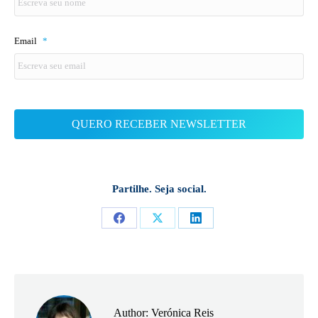
Email
*
Partilhe. Seja social.
Share
Share
Share
on
on
on
Facebook
X
LinkedIn
Author:
Verónica Reis