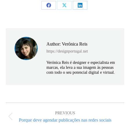
Share
Share
Share
on
on
on
Facebook
X
LinkedIn
Author:
Verónica Reis
https://designportugal.net
Verónica Reis é designer e especialista em
marcas, ela leva a sua imagem às pessoas
com todo o seu potencial digital e virtual.
Post
navigation
PREVIOUS
Previous
Porque deve agendar publicações nas redes sociais
post: