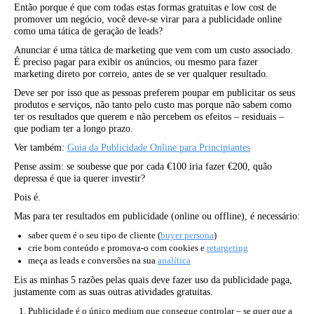
Então porque é que com todas estas formas gratuitas e low cost de
promover um negócio, você deve-se virar para a publicidade online
como uma tática de geração de leads?
Anunciar é uma tática de marketing que vem com um custo associado.
É preciso pagar para exibir os anúncios, ou mesmo para fazer
marketing direto por correio, antes de se ver qualquer resultado.
Deve ser por isso que as pessoas preferem poupar em publicitar os seus
produtos e serviços, não tanto pelo custo mas porque não sabem como
ter os resultados que querem e não percebem os efeitos – residuais –
que podiam ter a longo prazo.
Ver também:
Guia da Publicidade Online para Principiantes
Pense assim: se soubesse que por cada €100 iria fazer €200, quão
depressa é que ia querer investir?
Pois é.
Mas para ter resultados em publicidade (online ou offline), é necessário:
saber quem é o seu tipo de cliente (
buyer persona
)
crie bom conteúdo e promova-o com cookies e
retargeting
meça as leads e conversões na sua
analítica
Eis as minhas 5 razões pelas quais deve fazer uso da publicidade paga,
justamente com as suas outras atividades gratuitas.
Publicidade é o único medium que consegue controlar
– se quer que a