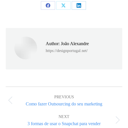
Share
Share
Share
on
on
on
Facebook
X
LinkedIn
Author:
João Alexandre
https://designportugal.net/
Post
navigation
PREVIOUS
Previous
Como fazer Outsourcing do seu marketing
post:
NEXT
Next
3 formas de usar o Snapchat para vender
post: