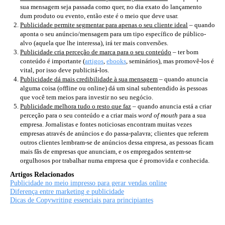
sua mensagem seja passada como quer, no dia exato do lançamento
dum produto ou evento, então este é o meio que deve usar.
Publicidade permite segmentar para apenas o seu cliente ideal
– quando
aponta o seu anúncio/mensagem para um tipo específico de público-
alvo (aquela que lhe interessa), irá ter mais conversões.
Publicidade cria perceção de marca para o seu conteúdo
– ter bom
conteúdo é importante (
artigos
,
ebooks
, seminários), mas promovê-los é
vital, por isso deve publicitá-los.
Publicidade dá mais credibilidade à sua mensagem
– quando anuncia
alguma coisa (offline ou online) dá um sinal subentendido às pessoas
que você tem meios para investir no seu negócio.
Publicidade melhora tudo o resto que faz
– quando anuncia está a criar
perceção para o seu conteúdo e a criar mais
word of mouth
para a sua
empresa. Jornalistas e fontes noticiosas encontram muitas vezes
empresas através de anúncios e do passa-palavra; clientes que referem
outros clientes lembram-se de anúncios dessa empresa, as pessoas ficam
mais fãs de empresas que anunciam, e os empregados sentem-se
orgulhosos por trabalhar numa empresa que é promovida e conhecida.
Artigos Relacionados
Publicidade no meio impresso para gerar vendas online
Diferença entre marketing e publicidade
Dicas de Copywriting essenciais para principiantes