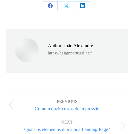
Share
Share
Share
on
on
on
Facebook
X
LinkedIn
Author:
João Alexandre
https://designportugal.net/
Post
navigation
PREVIOUS
Previous
Como reduzir custos de impressão
post:
NEXT
Next
Quais os elementos duma boa Landing Page?
post: