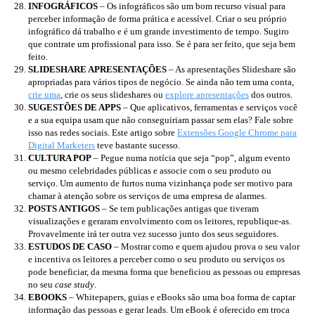
INFOGRÁFICOS
– Os infográficos são um bom recurso visual para
perceber informação de forma prática e acessível. Criar o seu próprio
infográfico dá trabalho e é um grande investimento de tempo. Sugiro
que contrate um profissional para isso. Se é para ser feito, que seja bem
feito.
SLIDESHARE APRESENTAÇÕES
– As apresentações Slideshare são
apropriadas para vários tipos de negócio. Se ainda não tem uma conta,
crie uma
, crie os seus slideshares ou
explore apresentações
dos outros.
SUGESTÕES DE APPS
– Que aplicativos, ferramentas e serviços você
e a sua equipa usam que não conseguiriam passar sem elas? Fale sobre
isso nas redes sociais. Este artigo sobre
Extensões Google Chrome para
Digital Marketers
teve bastante sucesso.
CULTURA POP
– Pegue numa notícia que seja “pop”, algum evento
ou mesmo celebridades públicas e associe com o seu produto ou
serviço. Um aumento de furtos numa vizinhança pode ser motivo para
chamar à atenção sobre os serviços de uma empresa de alarmes.
POSTS ANTIGOS
– Se tem publicações antigas que tiveram
visualizações e geraram envolvimento com os leitores, republique-as.
Provavelmente irá ter outra vez sucesso junto dos seus seguidores.
ESTUDOS DE CASO
– Mostrar como e quem ajudou prova o seu valor
e incentiva os leitores a perceber como o seu produto ou serviços os
pode beneficiar, da mesma forma que beneficiou as pessoas ou empresas
no seu
case study
.
EBOOKS
– Whitepapers, guias e eBooks são uma boa forma de captar
informação das pessoas e gerar leads. Um eBook é oferecido em troca