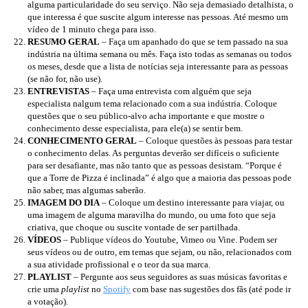
alguma particularidade do seu serviço. Não seja demasiado detalhista, o
que interessa é que suscite algum interesse nas pessoas. Até mesmo um
vídeo de 1 minuto chega para isso.
RESUMO GERAL
– Faça um apanhado do que se tem passado na sua
indústria na última semana ou mês. Faça isto todas as semanas ou todos
os meses, desde que a lista de notícias seja interessante para as pessoas
(se não for, não use).
ENTREVISTAS
– Faça uma entrevista com alguém que seja
especialista nalgum tema relacionado com a sua indústria. Coloque
questões que o seu público-alvo acha importante e que mostre o
conhecimento desse especialista, para ele(a) se sentir bem.
CONHECIMENTO GERAL
– Coloque questões às pessoas para testar
o conhecimento delas. As perguntas deverão ser difíceis o suficiente
para ser desafiante, mas não tanto que as pessoas desistam. “Porque é
que a Torre de Pizza é inclinada” é algo que a maioria das pessoas pode
não saber, mas algumas saberão.
IMAGEM DO DIA
– Coloque um destino interessante para viajar, ou
uma imagem de alguma maravilha do mundo, ou uma foto que seja
criativa, que choque ou suscite vontade de ser partilhada.
VÍDEOS
– Publique vídeos do Youtube, Vimeo ou Vine. Podem ser
seus vídeos ou de outro, em temas que sejam, ou não, relacionados com
a sua atividade profissional e o teor da sua marca.
PLAYLIST
– Pergunte aos seus seguidores as suas músicas favoritas e
crie uma
playlist
no
Spotify
com base nas sugestões dos fãs (até pode ir
a votação).