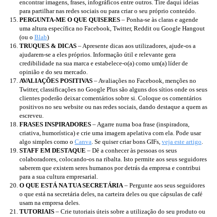
encontrar imagens, frases, infográficos entre outros. Tire daqui ideias
para partilhar nas redes sociais ou para criar o seu próprio conteúdo.
PERGUNTA-ME O QUE QUISERES
– Ponha-se às claras e agende
uma altura específica no Facebook, Twitter, Reddit ou Google Hangout
(ou o
Blab
)
TRUQUES & DICAS
– Apresente dicas aos utilizadores, ajude-os a
ajudarem-se a eles próprios. Informação útil e relevante gera
credibilidade na sua marca e estabelece-o(a) como um(a) líder de
opinião e do seu mercado.
AVALIAÇÕES POSITIVAS
– Avaliações no Facebook, menções no
Twitter, classificações no Google Plus são alguns dos sítios onde os seus
clientes poderão deixar comentários sobre si. Coloque os comentários
positivos no seu website ou nas redes sociais, dando destaque a quem as
escreveu.
FRASES INSPIRADORES
– Agarre numa boa frase (inspiradora,
criativa, humorística) e crie uma imagem apelativa com ela. Pode usar
algo simples como o
Canva
. Se quiser criar bons GIFs,
veja este artigo
.
STAFF EM DESTAQUE
– Dê a conhecer às pessoas os seus
colaboradores, colocando-os na ribalta. Isto permite aos seus seguidores
saberem que existem seres humanos por detrás da empresa e contribui
para a sua cultura empresarial.
O QUE ESTÁ NA TUA SECRETÁRIA
– Pergunte aos seus seguidores
o que está na secretária deles, na carteira deles ou que cápsulas de café
usam na empresa deles.
TUTORIAIS
– Crie tutoriais úteis sobre a utilização do seu produto ou