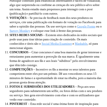
Publique conteúdo para estatísticas interessantes e fáceis de visualizar,
algo que surpreenda ou confirme as crenças do seu público-alvo sobre
um tema. Assim estarão mais propensos para interagir com o
post
(publicação) e partilhá-lo com outros.
VOTAÇÕES
– Se precisa de feedback num dos seus produtos ou
serviços, crie uma publicação em formato de votação no Facebook para
saber a opinião das pessoas. Ou use serviços como o
Google Forms
ou o
Survey Monkey
e coloque esse link à frente das pessoas.
SITES REDES SOCIAIS
– Existem sites dedicados às redes sociais que
pode usar para tirar ideias para criação de conteúdo. Os mais
conhecidos e úteis são o
Social Media Examiner
e
Mashable
, só para
mencionar alguns.
CONCURSOS
– Criar concursos é uma boa maneira de gerar interesse e
entusiasmo para aumentar a perceção da sua marca. É igualmente uma
forma de agradecer aos fãs e aos leais “súbditos” pelo envolvimento
que têm tido consigo.
COMPETIÇÕES
– Incentive os fãs a mostrar os seus talentos para
competirem entre eles por um prémio. Dê aos vencedores os seus 15
minutos de fama e a oportunidade de estar na ribalta, pois a maioria das
pessoas gosta dessa atenção.
FOTOS E SUBMISSÕES DOS UTILIZADORES
– Peça aos seus
seguidores para submeterem um selfie, ou fotos delas com o seu produto
ou serviço. Isto gera envolvimento com elas e com os utilizadores que
verão esse conteúdo.
PINTEREST
– Esta rede social é uma ótima fonte de inspiração para