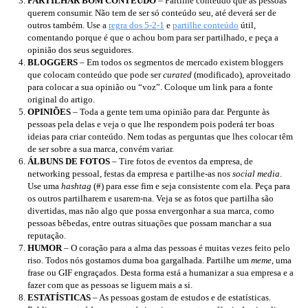
PARTILHAR BOM CONTEÚDO
– Partilhe conteúdo que as pessoas
querem consumir. Não tem de ser só conteúdo seu, até deverá ser de
outros também. Use a
regra dos 5-2-1
e
partilhe conteúdo
útil,
comentando porque é que o achou bom para ser partilhado, e peça a
opinião dos seus seguidores.
BLOGGERS
– Em todos os segmentos de mercado existem bloggers
que colocam conteúdo que pode ser
curated
(modificado), aproveitado
para colocar a sua opinião ou “voz”. Coloque um link para a fonte
original do artigo.
OPINIÕES
– Toda a gente tem uma opinião para dar. Pergunte às
pessoas pela delas e veja o que lhe respondem pois poderá ter boas
ideias para criar conteúdo. Nem todas as perguntas que lhes colocar têm
de ser sobre a sua marca, convém variar.
ÁLBUNS DE FOTOS
– Tire fotos de eventos da empresa, de
networking pessoal, festas da empresa e partilhe-as nos
social media
.
Use uma
hashtag
(#) para esse fim e seja consistente com ela. Peça para
os outros partilharem e usarem-na. Veja se as fotos que partilha são
divertidas, mas não algo que possa envergonhar a sua marca, como
pessoas bêbedas, entre outras situações que possam manchar a sua
reputação.
HUMOR
– O coração para a alma das pessoas é muitas vezes feito pelo
riso. Todos nós gostamos duma boa gargalhada. Partilhe um
meme
, uma
frase ou GIF engraçados. Desta forma está a humanizar a sua empresa e a
fazer com que as pessoas se liguem mais a si.
ESTATÍSTICAS
– As pessoas gostam de estudos e de estatísticas.