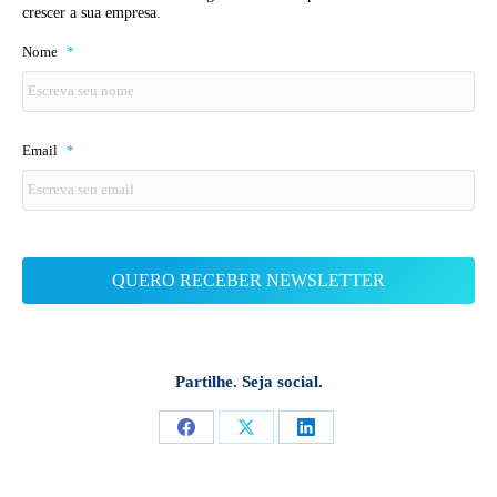
crescer a sua empresa.
Nome
*
Email
*
Partilhe. Seja social.
Share
Share
Share
on
on
on