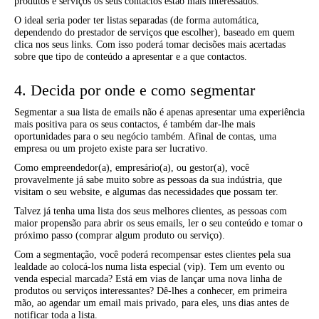
produtos e serviços os seus contactos estão mais interessados.
O ideal seria poder ter listas separadas (de forma automática,
dependendo do prestador de serviços que escolher), baseado em quem
clica nos seus links. Com isso poderá tomar decisões mais acertadas
sobre que tipo de conteúdo a apresentar e a que contactos.
4. Decida por onde e como segmentar
Segmentar a sua lista de emails não é apenas apresentar uma experiência
mais positiva para os seus contactos, é também dar-lhe mais
oportunidades para o seu negócio também. Afinal de contas, uma
empresa ou um projeto existe para ser lucrativo.
Como empreendedor(a), empresário(a), ou gestor(a), você
provavelmente já sabe muito sobre as pessoas da sua indústria, que
visitam o seu website, e algumas das necessidades que possam ter.
Talvez já tenha uma lista dos seus melhores clientes, as pessoas com
maior propensão para abrir os seus emails, ler o seu conteúdo e tomar o
próximo passo (comprar algum produto ou serviço).
Com a segmentação, você poderá recompensar estes clientes pela sua
lealdade ao colocá-los numa lista especial (vip). Tem um evento ou
venda especial marcada? Está em vias de lançar uma nova linha de
produtos ou serviços interessantes? Dê-lhes a conhecer, em primeira
mão, ao agendar um email mais privado, para eles, uns dias antes de
notificar toda a lista.