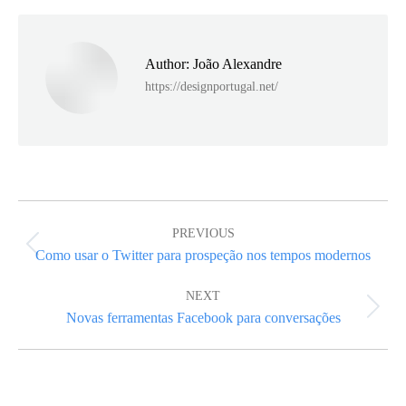
Facebook
X
LinkedIn
Author:
João Alexandre
https://designportugal.net/
Post
navigation
PREVIOUS
Previous
Como usar o Twitter para prospeção nos tempos modernos
post:
NEXT
Next
Novas ferramentas Facebook para conversações
post: