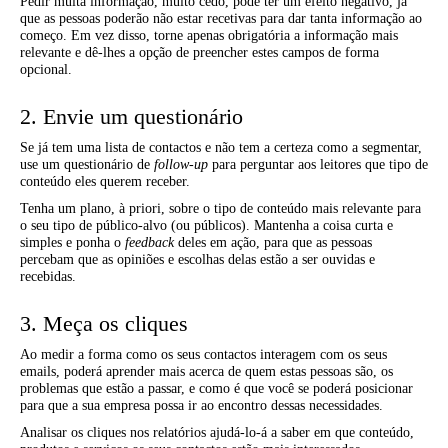
Pedir muita informação, muito cedo, pode ter um efeito negativo, já
que as pessoas poderão não estar recetivas para dar tanta informação ao
começo. Em vez disso, torne apenas obrigatória a informação mais
relevante e dê-lhes a opção de preencher estes campos de forma
opcional.
2. Envie um questionário
Se já tem uma lista de contactos e não tem a certeza como a segmentar,
use um questionário de
follow-up
para perguntar aos leitores que tipo de
conteúdo eles querem receber.
Tenha um plano, à priori, sobre o tipo de conteúdo mais relevante para
o seu tipo de público-alvo (ou públicos). Mantenha a coisa curta e
simples e ponha o
feedback
deles em ação, para que as pessoas
percebam que as opiniões e escolhas delas estão a ser ouvidas e
recebidas.
3. Meça os cliques
Ao medir a forma como os seus contactos interagem com os seus
emails, poderá aprender mais acerca de quem estas pessoas são, os
problemas que estão a passar, e como é que você se poderá posicionar
para que a sua empresa possa ir ao encontro dessas necessidades.
Analisar os cliques nos relatórios ajudá-lo-á a saber em que conteúdo,