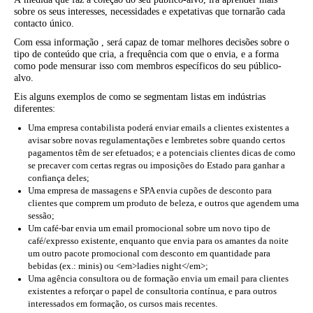
sobre os seus interesses, necessidades e expetativas que tornarão cada
contacto único.
Com essa informação , será capaz de tomar melhores decisões sobre o
tipo de conteúdo que cria, a frequência com que o envia, e a forma
como pode mensurar isso com membros específicos do seu público-
alvo.
Eis alguns exemplos de como se segmentam listas em indústrias
diferentes:
Uma empresa contabilista poderá enviar emails a clientes existentes a
avisar sobre novas regulamentações e lembretes sobre quando certos
pagamentos têm de ser efetuados; e a potenciais clientes dicas de como
se precaver com certas regras ou imposições do Estado para ganhar a
confiança deles;
Uma empresa de massagens e SPA envia cupões de desconto para
clientes que comprem um produto de beleza, e outros que agendem uma
sessão;
Um café-bar envia um email promocional sobre um novo tipo de
café/expresso existente, enquanto que envia para os amantes da noite
um outro pacote promocional com desconto em quantidade para
bebidas (ex.: minis) ou <em>ladies night</em>;
Uma agência consultora ou de formação envia um email para clientes
existentes a reforçar o papel de consultoria contínua, e para outros
interessados em formação, os cursos mais recentes.