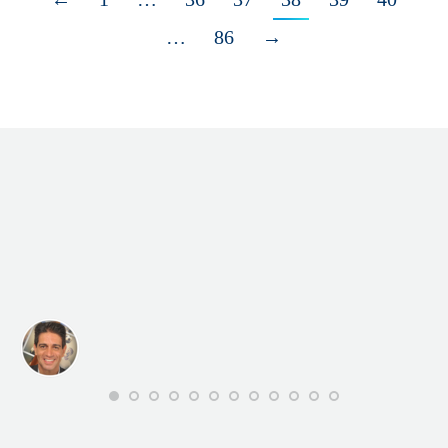
…
86
→