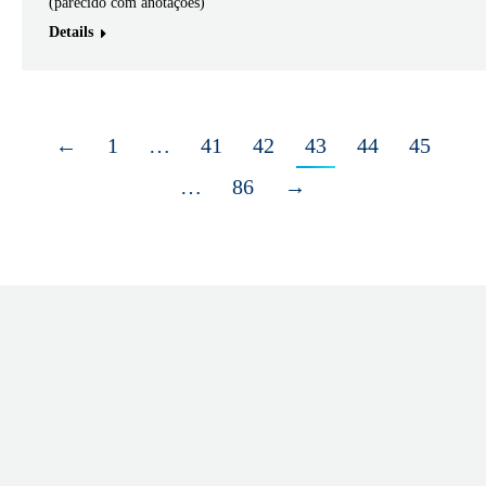
(parecido com anotações)
Details
←
1
…
41
42
43
44
45
…
86
→