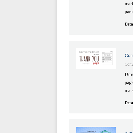
mark
para
Deta
Como
Conv
Uma 
page
mais
Deta