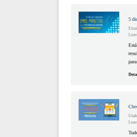
5 di
Emai
Leav
Está
resu
para
Deta
Chec
Usab
Leav
Tudo