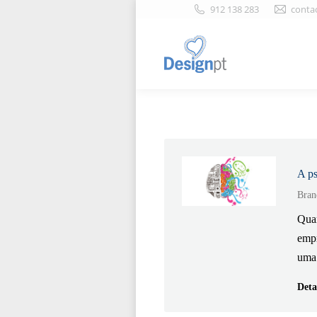
912 138 283
conta
A ps
Bran
Quan
empr
uma 
Deta