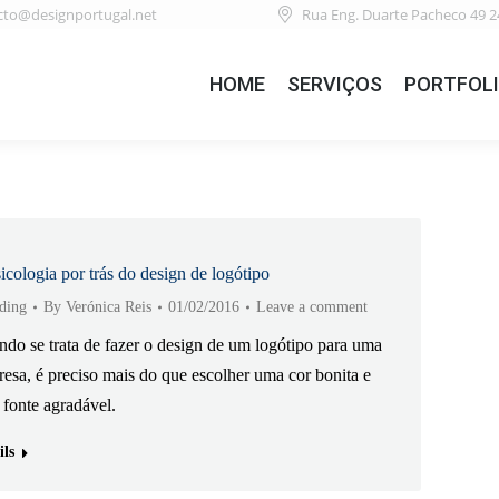
cto@designportugal.net
Rua Eng. Duarte Pacheco 49 2
HOME
SERVIÇOS
PORTFOL
icologia por trás do design de logótipo
ding
By
Verónica Reis
01/02/2016
Leave a comment
do se trata de fazer o design de um logótipo para uma
esa, é preciso mais do que escolher uma cor bonita e
fonte agradável.
ils