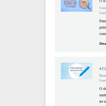
O Re
Conv
Leav
Para
prim
comp
Deta
4 Co
Bran
Leav
O de
muit
ter 