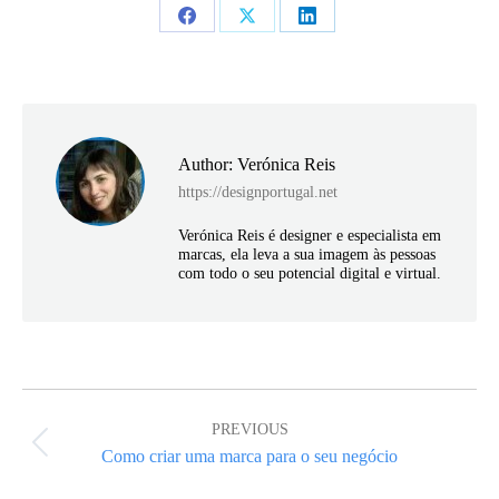
Share
Share
Share
on
on
on
Facebook
X
LinkedIn
Author:
Verónica Reis
https://designportugal.net
Verónica Reis é designer e especialista em
marcas, ela leva a sua imagem às pessoas
com todo o seu potencial digital e virtual.
Post
navigation
PREVIOUS
Previous
Como criar uma marca para o seu negócio
post: