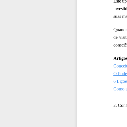
Este ti
investi
suas ma
Quando 
de-visit
consciê
Artigos
Conceit
O Pode
6 Liçõ
Como u
2. Conh