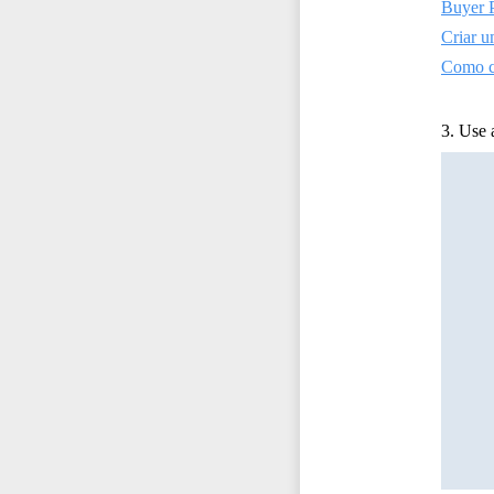
Buyer P
Criar u
Como cr
3. Use