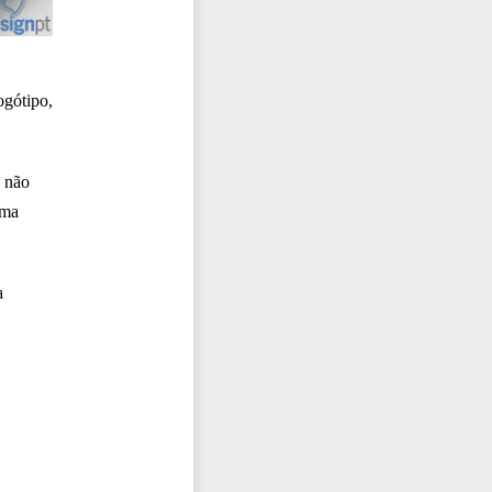
ogótipo,
ó não
uma
a