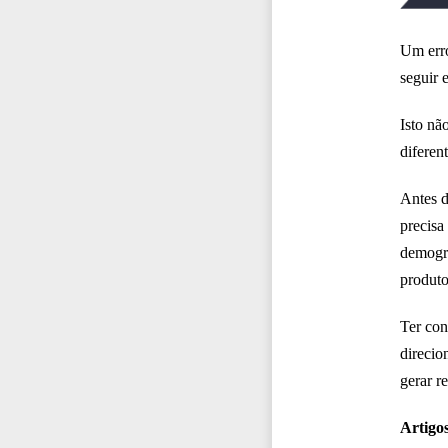
Um erro
seguir 
Isto nã
diferent
Antes d
precisa
demogr
produto
Ter con
direcio
gerar r
Artigos