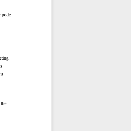
e pode
eting,
os
eu
 lhe