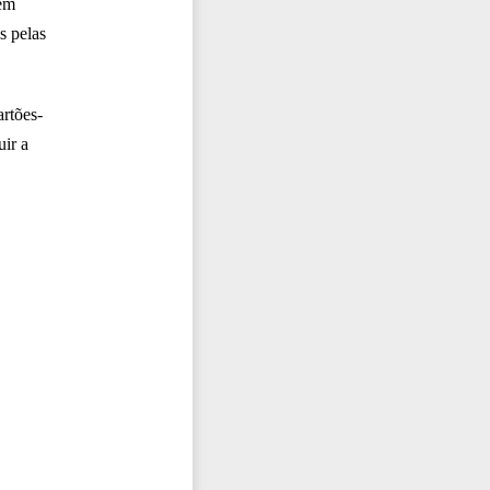
bem
s pelas
artões-
uir a