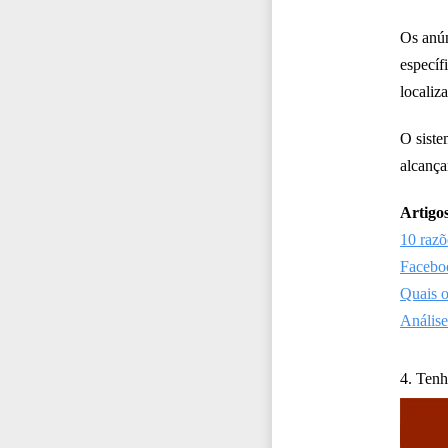
Os anú
específ
localiza
O siste
alcança
Artigos
10 razõ
Faceboo
Quais o
Análise
4. Tenh