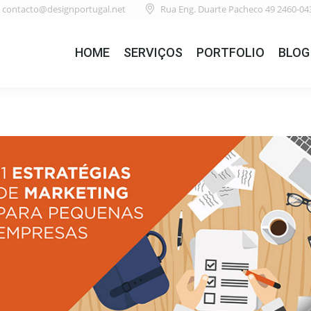
contacto@designportugal.net
Rua Eng. Duarte Pacheco 49 2460-04
HOME
SERVIÇOS
PORTFOLIO
BLOG