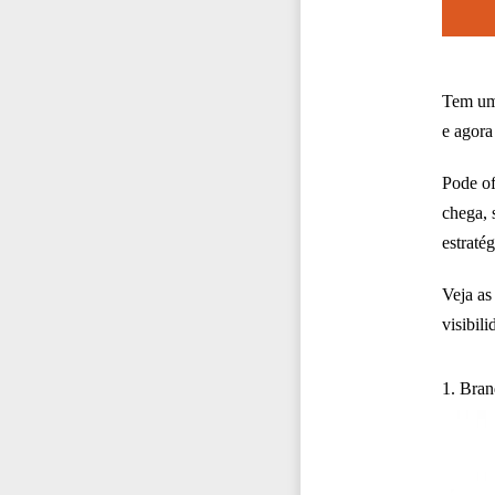
Tem uma
e agora
Pode of
chega, 
estraté
Veja as
visibili
1. Bran